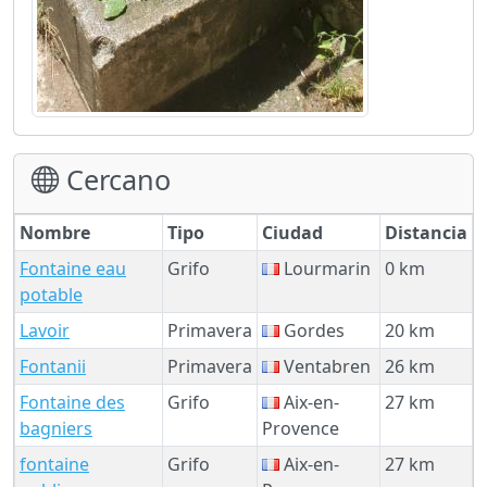
Cercano
Nombre
Tipo
Ciudad
Distancia
Fontaine eau
Grifo
Lourmarin
0 km
potable
Lavoir
Primavera
Gordes
20 km
Fontanii
Primavera
Ventabren
26 km
Fontaine des
Grifo
Aix-en-
27 km
bagniers
Provence
fontaine
Grifo
Aix-en-
27 km