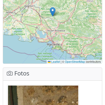
Leaflet
|
©
OpenStreetMap
contributors
Fotos