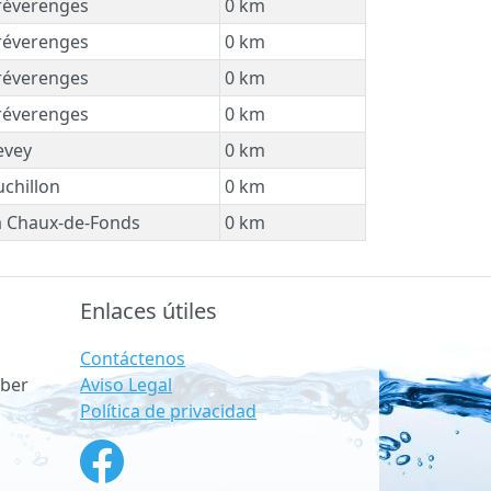
éverenges
0 km
éverenges
0 km
éverenges
0 km
éverenges
0 km
evey
0 km
chillon
0 km
 Chaux-de-Fonds
0 km
Enlaces útiles
Contáctenos
Aviso Legal
ber
Política de privacidad