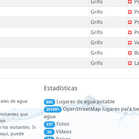
Grifo
Pr
Grifo
Pr
Grifo
Pr
Grifo
Pr
Grifo
V
Grifo
Bu
Grifo
La
Estadísticas
rales de agua
Lugares de agua potable
885
OpenStreetMap lugares para be
291091
 visitantes que
agua
aje.
Fotos
337
los visitantes. Si
Vídeos
20
aquí, puede
Países