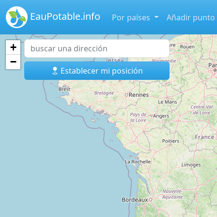
EauPotable.info
Por países
Añadir punto
+
−
Establecer mi posición