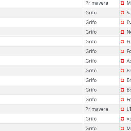
Primavera
Ma
Grifo
Sa
Grifo
Ev
Grifo
No
Grifo
Fu
Grifo
F
Grifo
Ad
Grifo
Br
Grifo
Br
Grifo
Br
Grifo
Fe
Primavera
L'
Grifo
Ve
Grifo
Ma