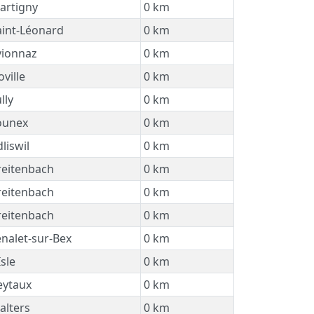
rtigny
0 km
int-Léonard
0 km
ionnaz
0 km
ville
0 km
lly
0 km
ounex
0 km
liswil
0 km
eitenbach
0 km
eitenbach
0 km
eitenbach
0 km
nalet-sur-Bex
0 km
Isle
0 km
ytaux
0 km
lters
0 km