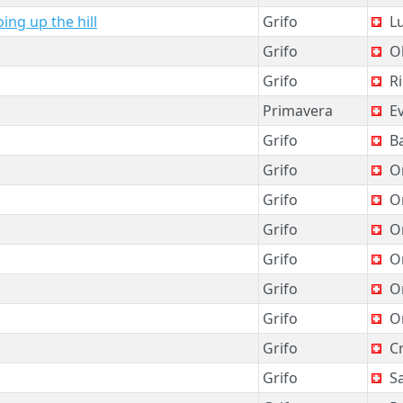
ing up the hill
Grifo
Lu
Grifo
Ol
Grifo
Ri
Primavera
Ev
Grifo
Ba
Grifo
O
Grifo
O
Grifo
O
Grifo
O
Grifo
O
Grifo
O
Grifo
Cr
Grifo
S