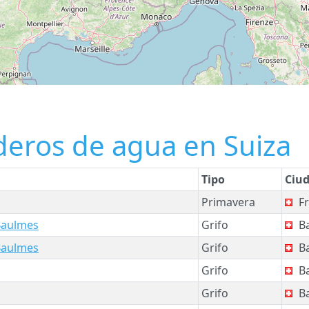
deros de agua en Suiza
Tipo
Ciu
Primavera
Fr
Baulmes
Grifo
B
Baulmes
Grifo
B
Grifo
B
Grifo
B