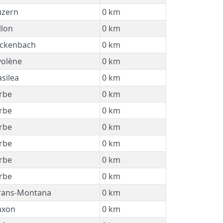
zern
0 km
lon
0 km
ckenbach
0 km
olène
0 km
silea
0 km
rbe
0 km
rbe
0 km
rbe
0 km
rbe
0 km
rbe
0 km
rbe
0 km
ans-Montana
0 km
axon
0 km