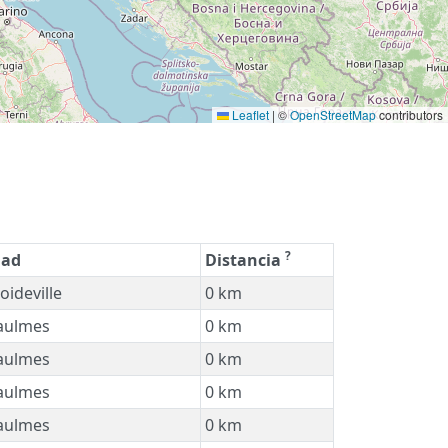
Leaflet
|
©
OpenStreetMap
contributors
?
dad
Distancia
oideville
0 km
aulmes
0 km
aulmes
0 km
aulmes
0 km
aulmes
0 km