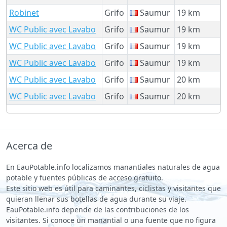
Robinet
Grifo
Saumur
19 km
WC Public avec Lavabo
Grifo
Saumur
19 km
WC Public avec Lavabo
Grifo
Saumur
19 km
WC Public avec Lavabo
Grifo
Saumur
19 km
WC Public avec Lavabo
Grifo
Saumur
20 km
WC Public avec Lavabo
Grifo
Saumur
20 km
Acerca de
En EauPotable.info localizamos manantiales naturales de agua
potable y fuentes públicas de acceso gratuito.
Este sitio web es útil para caminantes, ciclistas y visitantes que
quieran llenar sus botellas de agua durante su viaje.
EauPotable.info depende de las contribuciones de los
visitantes. Si conoce un manantial o una fuente que no figura