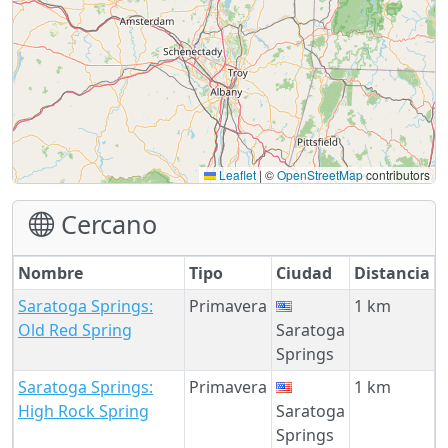
Leaflet
|
©
OpenStreetMap
contributors
Cercano
Nombre
Tipo
Ciudad
Distancia
Saratoga Springs:
Primavera
1 km
Old Red Spring
Saratoga
Springs
Saratoga Springs:
Primavera
1 km
High Rock Spring
Saratoga
Springs