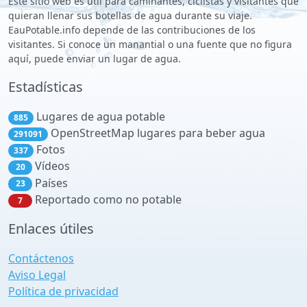
Este sitio web es útil para caminantes, ciclistas y visitantes que
quieran llenar sus botellas de agua durante su viaje.
EauPotable.info depende de las contribuciones de los
visitantes. Si conoce un manantial o una fuente que no figura
aquí, puede enviar un lugar de agua.
Estadísticas
Lugares de agua potable
885
OpenStreetMap lugares para beber agua
291091
Fotos
337
Vídeos
20
Países
23
Reportado como no potable
7
Enlaces útiles
Contáctenos
Aviso Legal
Política de privacidad