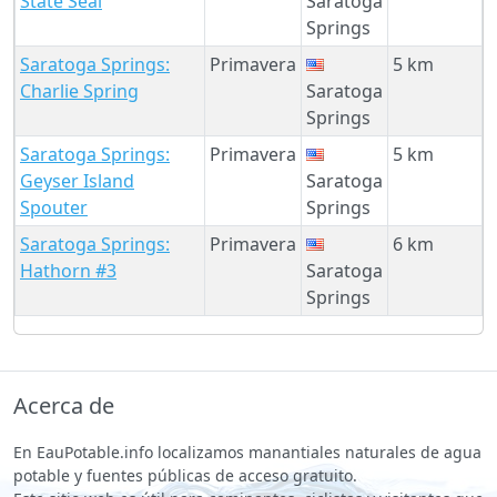
State Seal
Saratoga
Springs
Saratoga Springs:
Primavera
5 km
Charlie Spring
Saratoga
Springs
Saratoga Springs:
Primavera
5 km
Geyser Island
Saratoga
Spouter
Springs
Saratoga Springs:
Primavera
6 km
Hathorn #3
Saratoga
Springs
Acerca de
En EauPotable.info localizamos manantiales naturales de agua
potable y fuentes públicas de acceso gratuito.