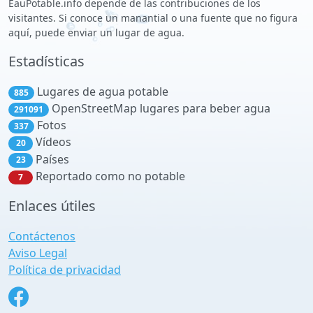
EauPotable.info depende de las contribuciones de los
visitantes. Si conoce un manantial o una fuente que no figura
aquí, puede enviar un lugar de agua.
Estadísticas
Lugares de agua potable
885
OpenStreetMap lugares para beber agua
291091
Fotos
337
Vídeos
20
Países
23
Reportado como no potable
7
Enlaces útiles
Contáctenos
Aviso Legal
Política de privacidad