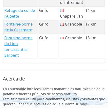
d'Entremont
Refuge du col de
Grifo
14 km
l'Alpette
Chapareillan
Fontaine-borne
Grifo
Grenoble
17 km
de la Casemate
Fontaine-borne
Grifo
Grenoble
18 km
du Lion
terrassant le
Serpent
Acerca de
En EauPotable.info localizamos manantiales naturales de agua
potable y fuentes públicas de acceso gratuito.
Este sitio web es útil para caminantes, ciclistas y visitantes que
quieran llenar sus botellas de agua durante su viaje.