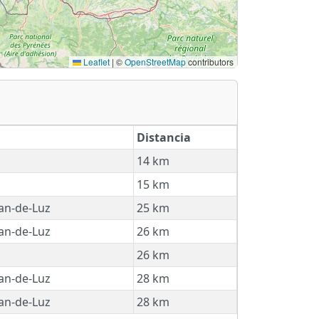
Leaflet
|
©
OpenStreetMap
contributors
Distancia
14 km
15 km
ean-de-Luz
25 km
ean-de-Luz
26 km
26 km
ean-de-Luz
28 km
ean-de-Luz
28 km