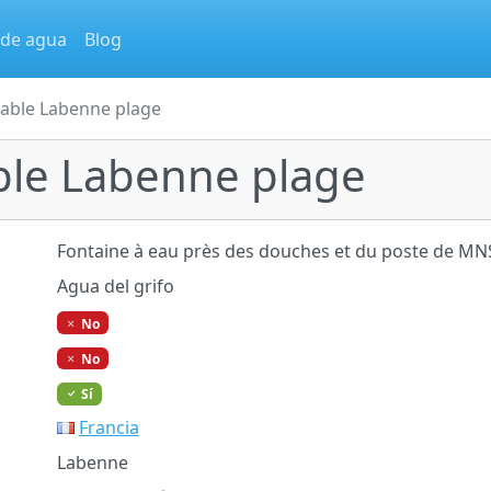
 de agua
Blog
table Labenne plage
ble Labenne plage
Fontaine à eau près des douches et du poste de MN
Agua del grifo
No
No
Sí
Francia
Labenne