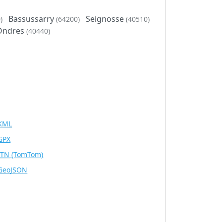
Bassussarry
Seignosse
)
(64200)
(40510)
Ondres
(40440)
KML
GPX
ITN
(TomTom)
GeoJSON