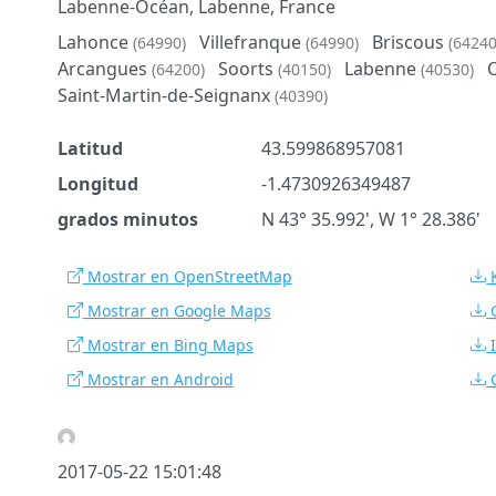
Labenne-Océan, Labenne, France
Lahonce
Villefranque
Briscous
(64990)
(64990)
(64240
Arcangues
Soorts
Labenne
(64200)
(40150)
(40530)
Saint-Martin-de-Seignanx
(40390)
Latitud
43.599868957081
Longitud
-1.4730926349487
grados minutos
N 43° 35.992', W 1° 28.386'
Mostrar en OpenStreetMap
Mostrar en Google Maps
Mostrar en Bing Maps
Mostrar en Android
2017-05-22 15:01:48