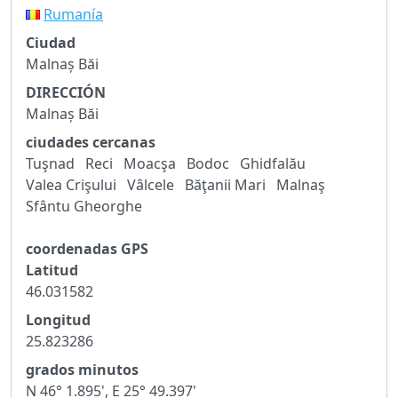
Rumanía
Ciudad
Malnaș Băi
DIRECCIÓN
Malnaș Băi
ciudades cercanas
Tuşnad
Reci
Moacşa
Bodoc
Ghidfalău
Valea Crişului
Vâlcele
Băţanii Mari
Malnaş
Sfântu Gheorghe
coordenadas GPS
Latitud
46.031582
Longitud
25.823286
grados minutos
N 46° 1.895', E 25° 49.397'