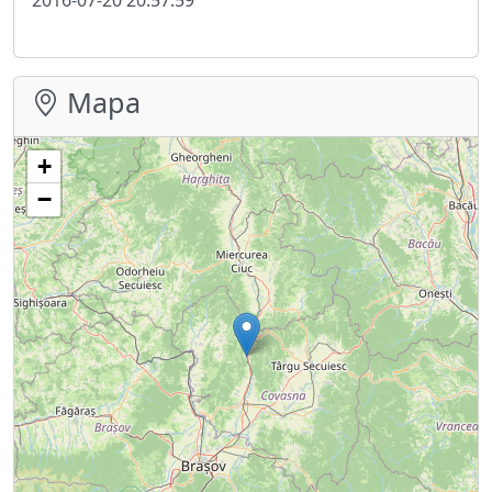
Mapa
+
−