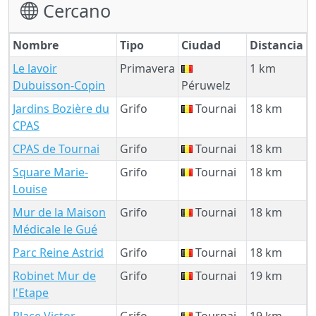
Cercano
Nombre
Tipo
Ciudad
Distancia
Le lavoir
Primavera
1 km
Dubuisson-Copin
Péruwelz
Jardins Bozière du
Grifo
Tournai
18 km
CPAS
CPAS de Tournai
Grifo
Tournai
18 km
Square Marie-
Grifo
Tournai
18 km
Louise
Mur de la Maison
Grifo
Tournai
18 km
Médicale le Gué
Parc Reine Astrid
Grifo
Tournai
18 km
Robinet Mur de
Grifo
Tournai
19 km
l'Etape
Place Victor
Grifo
Tournai
19 km