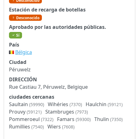
Desconocido
Estación de recarga de botellas
Desconocido
Aprobado por las autoridades públicas.
Sí
País
Bélgica
Ciudad
Péruwelz
DIRECCIÓN
Rue Castiau 7, Péruwelz, Belgique
ciudades cercanas
Saultain
Wihéries
Haulchin
(59990)
(7370)
(59121)
Prouvy
Stambruges
(59121)
(7973)
Pommeroeul
Famars
Thulin
(7322)
(59300)
(7350)
Rumillies
Wiers
(7540)
(7608)