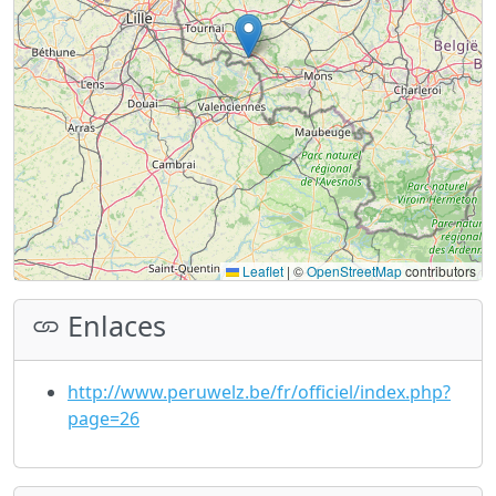
Leaflet
|
©
OpenStreetMap
contributors
Enlaces
http://www.peruwelz.be/fr/officiel/index.php?
page=26