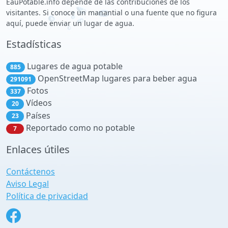
EauPotable.info depende de las contribuciones de los
visitantes. Si conoce un manantial o una fuente que no figura
aquí, puede enviar un lugar de agua.
Estadísticas
Lugares de agua potable
885
OpenStreetMap lugares para beber agua
291091
Fotos
337
Vídeos
20
Países
23
Reportado como no potable
7
Enlaces útiles
Contáctenos
Aviso Legal
Política de privacidad