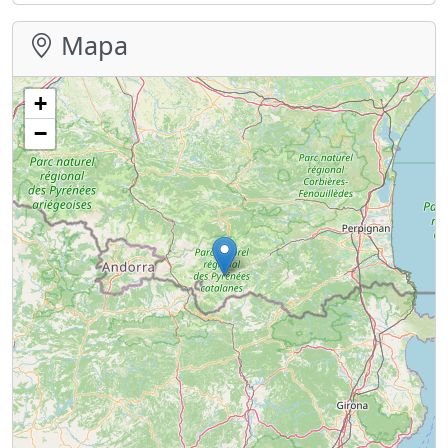
Mapa
+
−