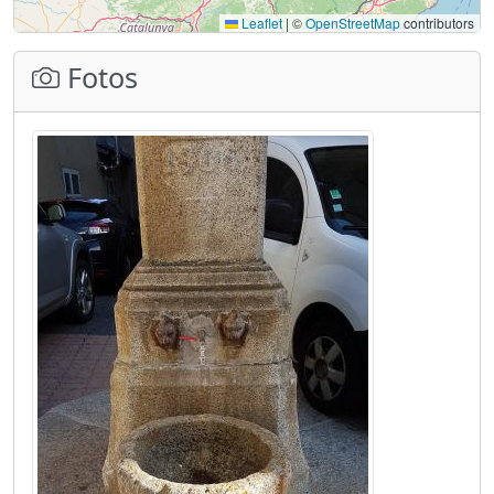
Leaflet
|
©
OpenStreetMap
contributors
Fotos