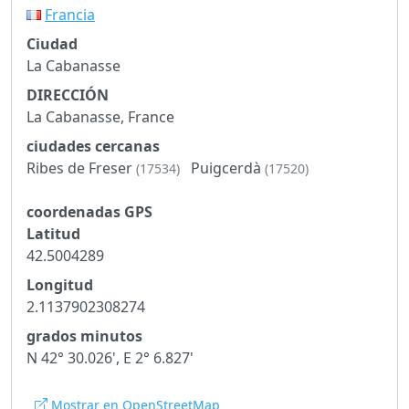
Francia
Ciudad
La Cabanasse
DIRECCIÓN
La Cabanasse, France
ciudades cercanas
Ribes de Freser
Puigcerdà
(17534)
(17520)
coordenadas GPS
Latitud
42.5004289
Longitud
2.1137902308274
grados minutos
N 42° 30.026', E 2° 6.827'
Mostrar en OpenStreetMap