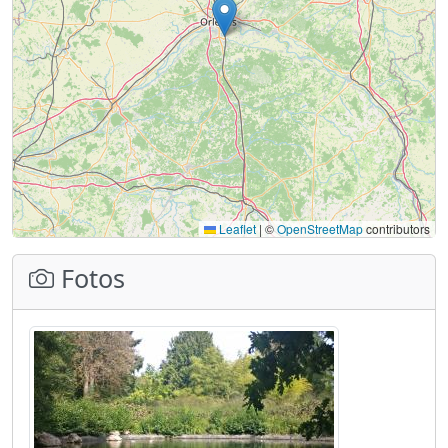
Leaflet
|
©
OpenStreetMap
contributors
Fotos