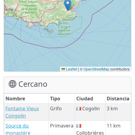
Leaflet
|
©
OpenStreetMap
contributors
Cercano
Nombre
Tipo
Ciudad
Distancia
Fontaine Vieux
Grifo
Cogolin
3 km
Congolin
Source du
Primavera
11 km
monastère
Collobrières