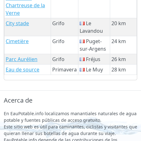
Chartreuse de la
Verne
City stade
Grifo
Le
20 km
Lavandou
Cimetière
Grifo
Puget-
24 km
sur-Argens
Parc Aurélien
Grifo
Fréjus
26 km
Eau de source
Primavera
Le Muy
28 km
Acerca de
En EauPotable.info localizamos manantiales naturales de agua
potable y fuentes públicas de acceso gratuito.
Este sitio web es útil para caminantes, ciclistas y visitantes que
quieran llenar sus botellas de agua durante su viaje.
EauPotable.info depende de las contribuciones de los