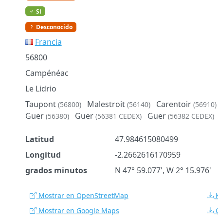
Sí
Desconocido
Francia
56800
Campénéac
Le Lidrio
Taupont
Malestroit
Carentoir
(56800)
(56140)
(56910)
Guer
Guer
Guer
(56380)
(56381 CEDEX)
(56382 CEDEX)
Latitud
47.984615080499
Longitud
-2.2662616170959
grados minutos
N 47° 59.077', W 2° 15.976'
Mostrar en OpenStreetMap
Mostrar en Google Maps