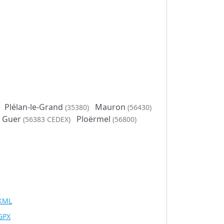
Plélan-le-Grand
Mauron
(35380)
(56430)
Guer
Ploërmel
(56383 CEDEX)
(56800)
KML
GPX