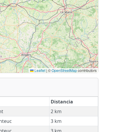
Leaflet
|
©
OpenStreetMap
contributors
Distancia
nt
2 km
nteuc
3 km
nteuc
3 km