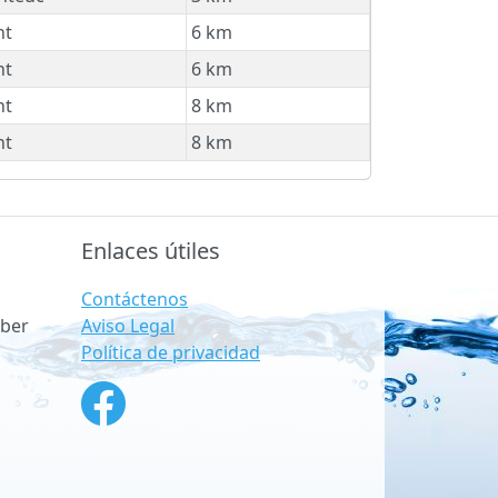
nt
6 km
nt
6 km
nt
8 km
nt
8 km
Enlaces útiles
Contáctenos
Aviso Legal
ber
Política de privacidad