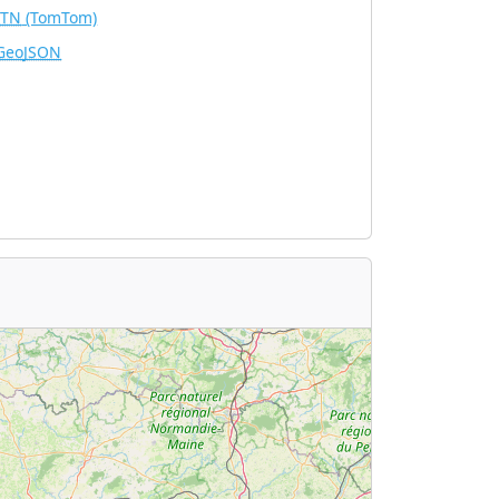
ITN
(TomTom)
GeoJSON