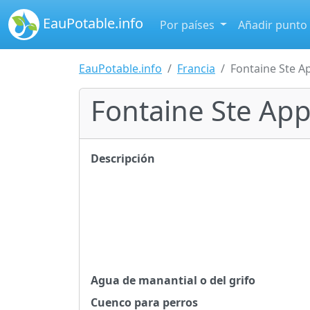
EauPotable.info
Por países
Añadir punto
EauPotable.info
Francia
Fontaine Ste A
Fontaine Ste App
Descripción
Agua de manantial o del grifo
Cuenco para perros