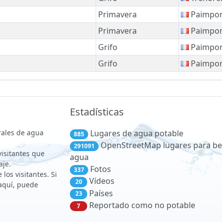
Primavera
Paimpo
Primavera
Paimpo
Grifo
Paimpo
Grifo
Paimpo
Estadísticas
rales de agua
Lugares de agua potable
885
OpenStreetMap lugares para be
291091
 visitantes que
agua
aje.
Fotos
337
los visitantes. Si
Vídeos
20
aquí, puede
Países
23
Reportado como no potable
7