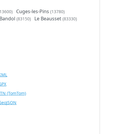
Cuges-les-Pins
(13600)
(13780)
Bandol
Le Beausset
(83150)
(83330)
KML
GPX
ITN
(TomTom)
GeoJSON