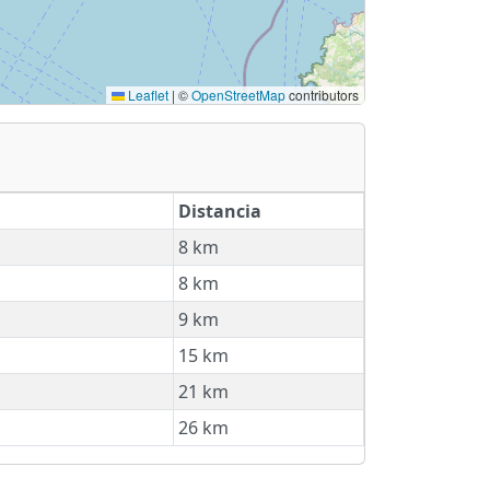
Leaflet
|
©
OpenStreetMap
contributors
Distancia
8 km
8 km
9 km
15 km
21 km
26 km