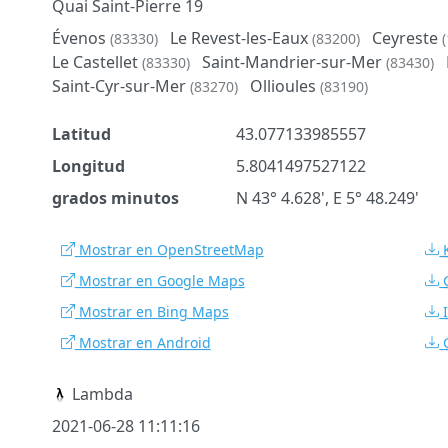
Quai Saint-Pierre 19
Évenos
Le Revest-les-Eaux
Ceyreste
(83330)
(83200)
Le Castellet
Saint-Mandrier-sur-Mer
(83330)
(83430)
Saint-Cyr-sur-Mer
Ollioules
(83270)
(83190)
Latitud
43.077133985557
Longitud
5.8041497527122
grados minutos
N 43° 4.628', E 5° 48.249'
Mostrar en OpenStreetMap
Mostrar en Google Maps
Mostrar en Bing Maps
Mostrar en Android
Lambda
2021-06-28 11:11:16