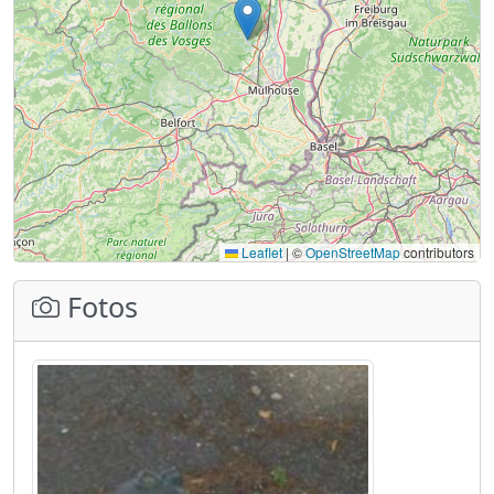
Leaflet
|
©
OpenStreetMap
contributors
Fotos