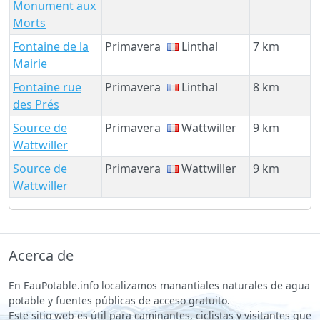
Monument aux
Morts
Fontaine de la
Primavera
Linthal
7 km
Mairie
Fontaine rue
Primavera
Linthal
8 km
des Prés
Source de
Primavera
Wattwiller
9 km
Wattwiller
Source de
Primavera
Wattwiller
9 km
Wattwiller
Acerca de
En EauPotable.info localizamos manantiales naturales de agua
potable y fuentes públicas de acceso gratuito.
Este sitio web es útil para caminantes, ciclistas y visitantes que