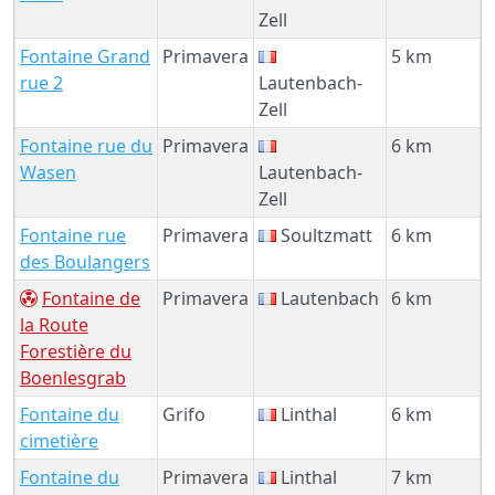
Zell
Fontaine Grand
Primavera
5 km
rue 2
Lautenbach-
Zell
Fontaine rue du
Primavera
6 km
Wasen
Lautenbach-
Zell
Fontaine rue
Primavera
Soultzmatt
6 km
des Boulangers
Fontaine de
Primavera
Lautenbach
6 km
la Route
Forestière du
Boenlesgrab
Fontaine du
Grifo
Linthal
6 km
cimetière
Fontaine du
Primavera
Linthal
7 km