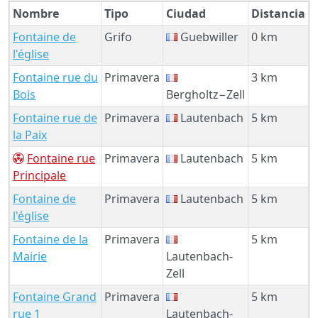
Nombre
Tipo
Ciudad
Distancia
Fontaine de
Grifo
Guebwiller
0 km
l'église
Fontaine rue du
Primavera
3 km
Bois
Bergholtz−Zell
Fontaine rue de
Primavera
Lautenbach
5 km
la Paix
Fontaine rue
Primavera
Lautenbach
5 km
Principale
Fontaine de
Primavera
Lautenbach
5 km
l'église
Fontaine de la
Primavera
5 km
Mairie
Lautenbach-
Zell
Fontaine Grand
Primavera
5 km
rue 1
Lautenbach-