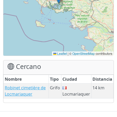
Leaflet
|
©
OpenStreetMap
contributors
Cercano
Nombre
Tipo
Ciudad
Distancia
Robinet cimetière de
Grifo
14 km
Locmariaquer
Locmariaquer