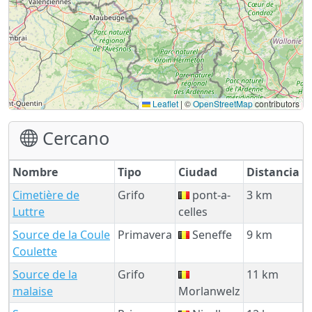
Leaflet
|
©
OpenStreetMap
contributors
Cercano
Nombre
Tipo
Ciudad
Distancia
Cimetière de
Grifo
pont-a-
3 km
Luttre
celles
Source de la Coule
Primavera
Seneffe
9 km
Coulette
Source de la
Grifo
11 km
malaise
Morlanwelz