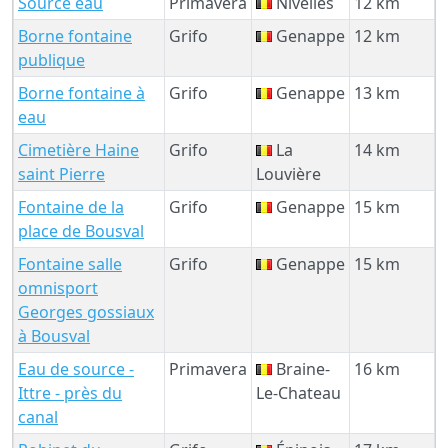
Source eau
Primavera
Nivelles
12 km
Borne fontaine
Grifo
Genappe
12 km
publique
Borne fontaine à
Grifo
Genappe
13 km
eau
Cimetière Haine
Grifo
La
14 km
saint Pierre
Louvière
Fontaine de la
Grifo
Genappe
15 km
place de Bousval
Fontaine salle
Grifo
Genappe
15 km
omnisport
Georges gossiaux
à Bousval
Eau de source -
Primavera
Braine-
16 km
Ittre - près du
Le-Chateau
canal