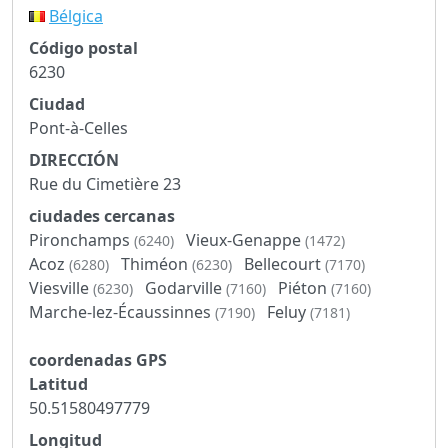
Bélgica
Código postal
6230
Ciudad
Pont-à-Celles
DIRECCIÓN
Rue du Cimetière 23
ciudades cercanas
Pironchamps
Vieux-Genappe
(6240)
(1472)
Acoz
Thiméon
Bellecourt
(6280)
(6230)
(7170)
Viesville
Godarville
Piéton
(6230)
(7160)
(7160)
Marche-lez-Écaussinnes
Feluy
(7190)
(7181)
coordenadas GPS
Latitud
50.51580497779
Longitud