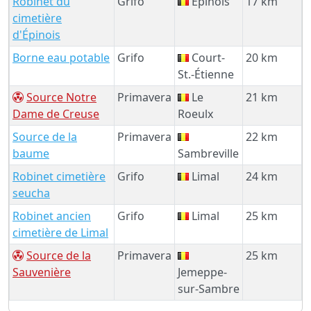
Robinet du
Grifo
Épinois
17 km
cimetière
d'Épinois
Borne eau potable
Grifo
Court-
20 km
St.-Étienne
Source Notre
Primavera
Le
21 km
Dame de Creuse
Roeulx
Source de la
Primavera
22 km
baume
Sambreville
Robinet cimetière
Grifo
Limal
24 km
seucha
Robinet ancien
Grifo
Limal
25 km
cimetière de Limal
Source de la
Primavera
25 km
Sauvenière
Jemeppe-
sur-Sambre