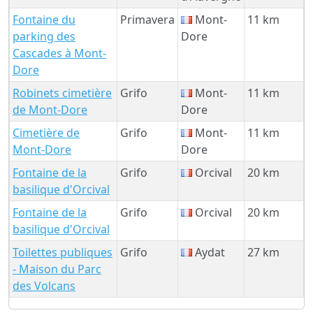
Fontaine du
Primavera
Mont-
11 km
parking des
Dore
Cascades à Mont-
Dore
Robinets cimetière
Grifo
Mont-
11 km
de Mont-Dore
Dore
Cimetière de
Grifo
Mont-
11 km
Mont-Dore
Dore
Fontaine de la
Grifo
Orcival
20 km
basilique d'Orcival
Fontaine de la
Grifo
Orcival
20 km
basilique d'Orcival
Toilettes publiques
Grifo
Aydat
27 km
- Maison du Parc
des Volcans