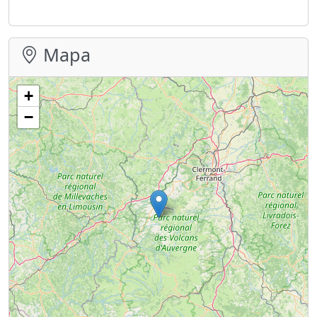
Mapa
+
−