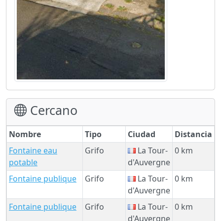
Cercano
Nombre
Tipo
Ciudad
Distancia
Fontaine eau
Grifo
La Tour-
0 km
potable
d'Auvergne
Fontaine publique
Grifo
La Tour-
0 km
d'Auvergne
Fontaine publique
Grifo
La Tour-
0 km
d'Auvergne