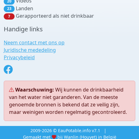
Videos
20
Landen
23
Gerapporteerd als niet drinkbaar
7
Handige links
Neem contact met ons op
Juridische mededeling
Privacybeleid
Waarschuwing:
Wij kunnen de drinkbaarheid
van het water niet garanderen. Van de meeste
genoemde bronnen is bekend dat ze veilig zijn,
maar weinigen worden regelmatig gecontroleerd.
2009-2026 © EauPotable.info v7.1
|
Gemaakt met
bij Wanlin (Houyet) in België