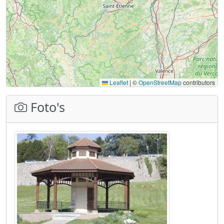
Leaflet
|
©
OpenStreetMap
contributors
Foto's