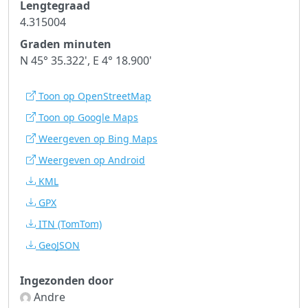
Lengtegraad
4.315004
Graden minuten
N 45° 35.322', E 4° 18.900'
Toon op OpenStreetMap
Toon op Google Maps
Weergeven op Bing Maps
Weergeven op Android
KML
GPX
ITN
(TomTom)
GeoJSON
Ingezonden door
Andre