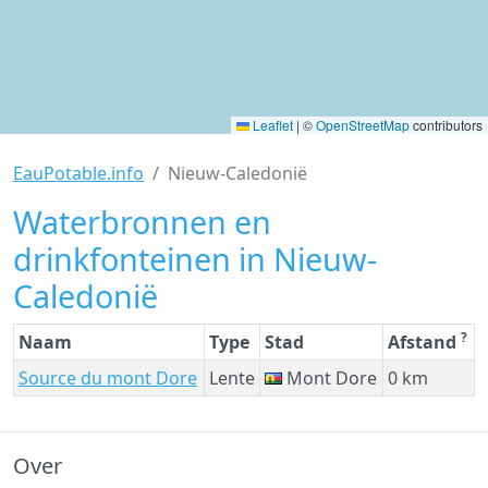
Leaflet
|
©
OpenStreetMap
contributors
EauPotable.info
Nieuw-Caledonië
Waterbronnen en
drinkfonteinen in Nieuw-
Caledonië
?
Naam
Type
Stad
Afstand
Source du mont Dore
Lente
Mont Dore
0 km
Over