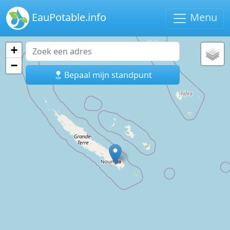
EauPotable.info
Menu
+
−
Bepaal mijn standpunt