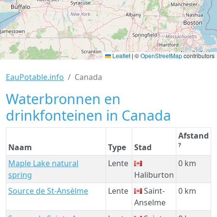
Leaflet
|
©
OpenStreetMap
contributors
EauPotable.info
Canada
Waterbronnen en
drinkfonteinen in Canada
Afstand
?
Naam
Type
Stad
Maple Lake natural
Lente
0 km
spring
Haliburton
Source de St-Ansèlme
Lente
Saint-
0 km
Anselme