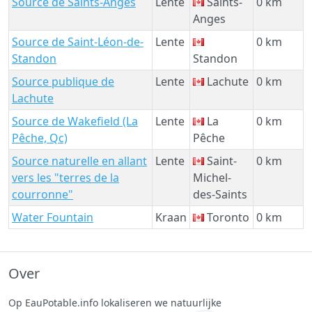
Source de Saints-Anges
Lente
Saints-
0 km
Anges
Source de Saint-Léon-de-
Lente
0 km
Standon
Standon
Source publique de
Lente
Lachute
0 km
Lachute
Source de Wakefield (La
Lente
La
0 km
Pêche, Qc)
Pêche
Source naturelle en allant
Lente
Saint-
0 km
vers les "terres de la
Michel-
courronne"
des-Saints
Water Fountain
Kraan
Toronto
0 km
Over
Op EauPotable.info lokaliseren we natuurlijke