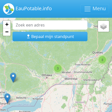
EauPotable.info
Menu
+
−
Bepaal mijn standpunt
3
3