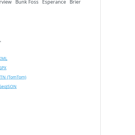
rview
Bunk Foss
Esperance
Brier
'
KML
GPX
ITN
(TomTom)
GeoJSON