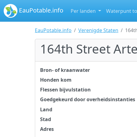
EauPotable.info
Per landen
Waterpunt t
EauPotable.info
Verenigde Staten
164th
164th Street Art
Bron- of kraanwater
Honden kom
Flessen bijvulstation
Goedgekeurd door overheidsinstanties
Land
Stad
Adres