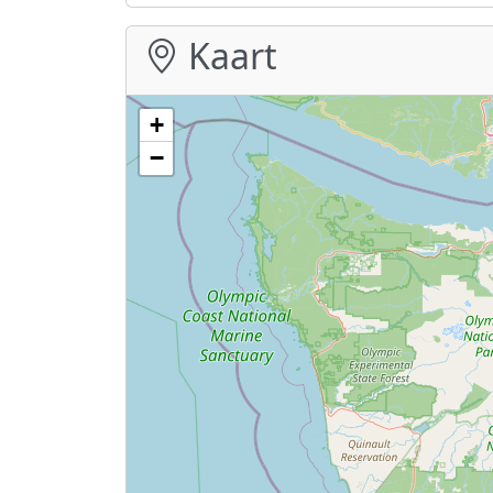
Kaart
+
−