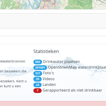
Statistieken
rinkwaterbronnen
Drinkwater plaatsen
885
.
OpenStreetMap waterdrinkplaa
291091
 en bezoekers die
Foto's
337
Videos
20
bezoekers. Kent u
Landen
23
dan kunt u een
Gerapporteerd als niet drinkbaar
7