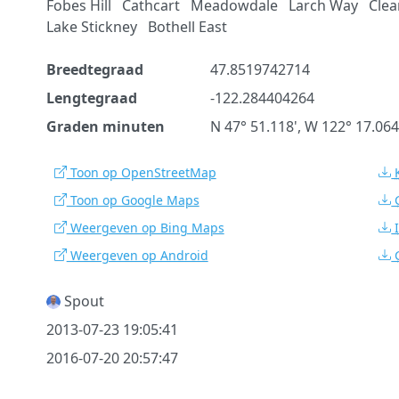
Fobes Hill
Cathcart
Meadowdale
Larch Way
Clea
Lake Stickney
Bothell East
Breedtegraad
47.8519742714
Lengtegraad
-122.284404264
Graden minuten
N 47° 51.118', W 122° 17.064
Toon op OpenStreetMap
Toon op Google Maps
Weergeven op Bing Maps
Weergeven op Android
Spout
2013-07-23 19:05:41
2016-07-20 20:57:47