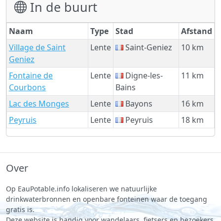
In de buurt
Naam
Type
Stad
Afstand
Village de Saint
Lente
Saint-Geniez
10 km
Geniez
Fontaine de
Lente
Digne-les-
11 km
Courbons
Bains
Lac des Monges
Lente
Bayons
16 km
Peyruis
Lente
Peyruis
18 km
Over
Op EauPotable.info lokaliseren we natuurlijke
drinkwaterbronnen en openbare fonteinen waar de toegang
gratis is.
Deze website is handig voor wandelaars, fietsers en bezoekers