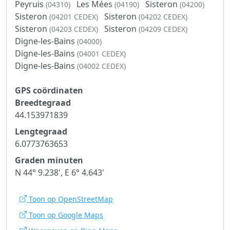
Peyruis
Les Mées
Sisteron
(04310)
(04190)
(04200)
Sisteron
Sisteron
(04201 CEDEX)
(04202 CEDEX)
Sisteron
Sisteron
(04203 CEDEX)
(04209 CEDEX)
Digne-les-Bains
(04000)
Digne-les-Bains
(04001 CEDEX)
Digne-les-Bains
(04002 CEDEX)
GPS coördinaten
Breedtegraad
44.153971839
Lengtegraad
6.0773763653
Graden minuten
N 44° 9.238', E 6° 4.643'
Toon op OpenStreetMap
Toon op Google Maps