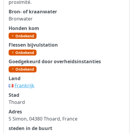
proximité.
Bron- of kraanwater
Bronwater
Honden kom
Onbekend
Flessen bijvulstation
Onbekend
Goedgekeurd door overheidsinstanties
Onbekend
Land
Frankrijk
Stad
Thoard
Adres
5 Simon, 04380 Thoard, France
steden in de buurt