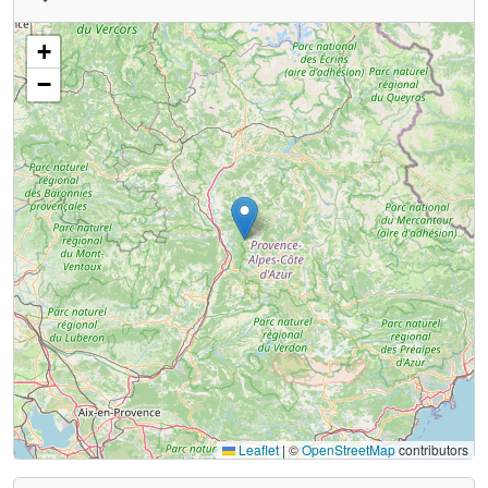
+
−
Leaflet
|
©
OpenStreetMap
contributors