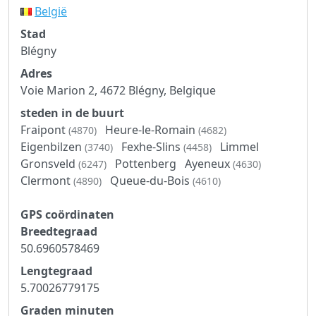
België
Stad
Blégny
Adres
Voie Marion 2, 4672 Blégny, Belgique
steden in de buurt
Fraipont
Heure-le-Romain
(4870)
(4682)
Eigenbilzen
Fexhe-Slins
Limmel
(3740)
(4458)
Gronsveld
Pottenberg
Ayeneux
(6247)
(4630)
Clermont
Queue-du-Bois
(4890)
(4610)
GPS coördinaten
Breedtegraad
50.6960578469
Lengtegraad
5.70026779175
Graden minuten