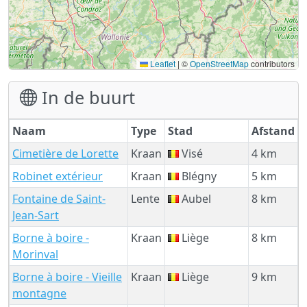
Leaflet
|
©
OpenStreetMap
contributors
In de buurt
Naam
Type
Stad
Afstand
Cimetière de Lorette
Kraan
Visé
4 km
Robinet extérieur
Kraan
Blégny
5 km
Fontaine de Saint-
Lente
Aubel
8 km
Jean-Sart
Borne à boire -
Kraan
Liège
8 km
Morinval
Borne à boire - Vieille
Kraan
Liège
9 km
montagne