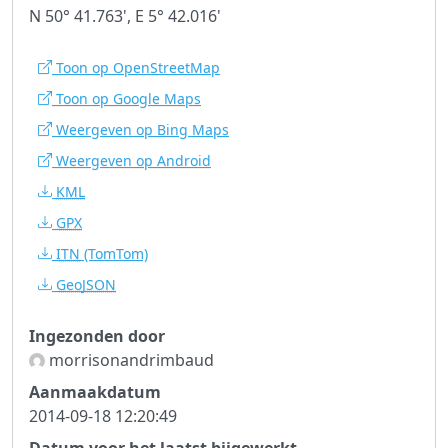
N 50° 41.763', E 5° 42.016'
Toon op OpenStreetMap
Toon op Google Maps
Weergeven op Bing Maps
Weergeven op Android
KML
GPX
ITN
(TomTom)
GeoJSON
Ingezonden door
morrisonandrimbaud
Aanmaakdatum
2014-09-18 12:20:49
Datum voor het laatst bijgewerkt