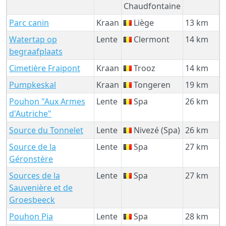
Chaudfontaine
Parc canin
Kraan
Liège
13 km
Watertap op
Lente
Clermont
14 km
begraafplaats
Cimetière Fraipont
Kraan
Trooz
14 km
Pumpkeskal
Kraan
Tongeren
19 km
Pouhon "Aux Armes
Lente
Spa
26 km
d'Autriche"
Source du Tonnelet
Lente
Nivezé (Spa)
26 km
Source de la
Lente
Spa
27 km
Géronstère
Sources de la
Lente
Spa
27 km
Sauvenière et de
Groesbeeck
Pouhon Pia
Lente
Spa
28 km