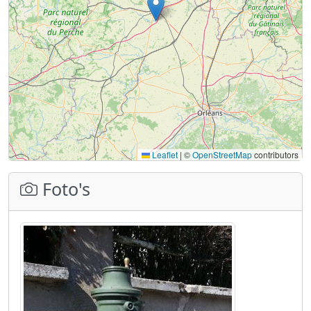
Leaflet
|
©
OpenStreetMap
contributors
Foto's