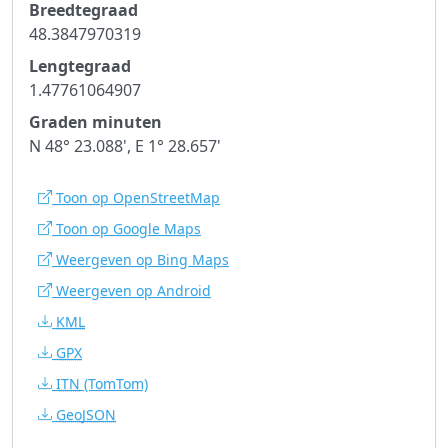
Breedtegraad
48.3847970319
Lengtegraad
1.47761064907
Graden minuten
N 48° 23.088', E 1° 28.657'
Toon op OpenStreetMap
Toon op Google Maps
Weergeven op Bing Maps
Weergeven op Android
KML
GPX
ITN
(TomTom)
GeoJSON