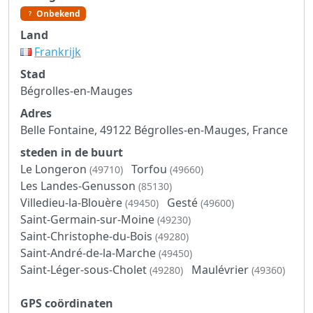
Onbekend
Land
Frankrijk
Stad
Bégrolles-en-Mauges
Adres
Belle Fontaine, 49122 Bégrolles-en-Mauges, France
steden in de buurt
Le Longeron
Torfou
(49710)
(49660)
Les Landes-Genusson
(85130)
Villedieu-la-Blouère
Gesté
(49450)
(49600)
Saint-Germain-sur-Moine
(49230)
Saint-Christophe-du-Bois
(49280)
Saint-André-de-la-Marche
(49450)
Saint-Léger-sous-Cholet
Maulévrier
(49280)
(49360)
GPS coördinaten