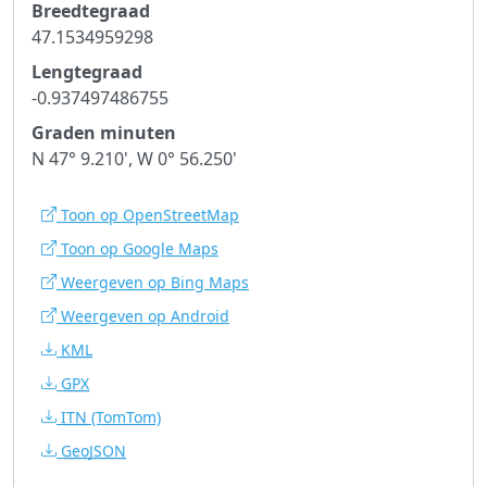
Breedtegraad
47.1534959298
Lengtegraad
-0.937497486755
Graden minuten
N 47° 9.210', W 0° 56.250'
Toon op OpenStreetMap
Toon op Google Maps
Weergeven op Bing Maps
Weergeven op Android
KML
GPX
ITN
(TomTom)
GeoJSON