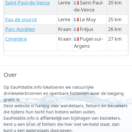
Saint-Paul-de-Vence
Lente
Saint-Paul-
20 km
de-Vence
Eau de source
Lente
Le Muy
25 km
Parc Aurélien
Kraan
Fréjus
26 km
Cimetière
Kraan
Puget-sur-
27 km
Argens
Over
Op EauPotable.info lokaliseren we natuurlijke
drinkwaterbronnen en openbare fonteinen waar de toegang
gratis is.
Deze website is handig voor wandelaars, fietsers en bezoekers
die tijdens hun tocht hun bidons willen vullen.
EauPotable.info is afhankelijk van bijdragen van bezoekers.
Kent u een bron of fontein die hier niet vermeld staat, dan
kunt u een waterplaats doorgeven.