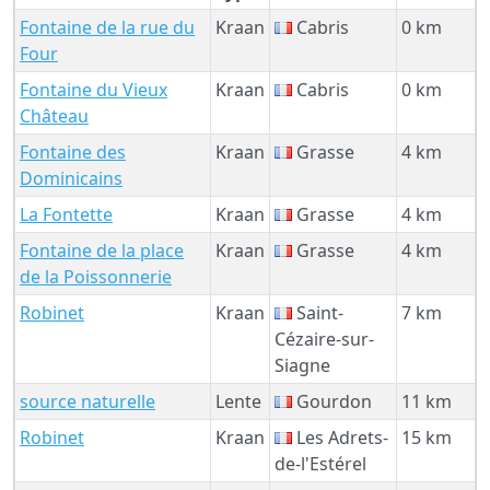
Fontaine de la rue du
Kraan
Cabris
0 km
Four
Fontaine du Vieux
Kraan
Cabris
0 km
Château
Fontaine des
Kraan
Grasse
4 km
Dominicains
La Fontette
Kraan
Grasse
4 km
Fontaine de la place
Kraan
Grasse
4 km
de la Poissonnerie
Robinet
Kraan
Saint-
7 km
Cézaire-sur-
Siagne
source naturelle
Lente
Gourdon
11 km
Robinet
Kraan
Les Adrets-
15 km
de-l'Estérel