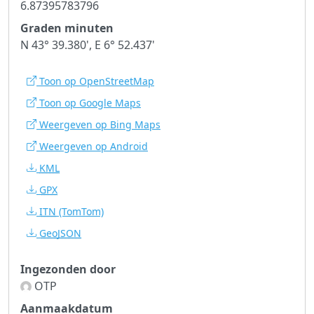
6.87395783796
Graden minuten
N 43° 39.380', E 6° 52.437'
Toon op OpenStreetMap
Toon op Google Maps
Weergeven op Bing Maps
Weergeven op Android
KML
GPX
ITN
(TomTom)
GeoJSON
Ingezonden door
OTP
Aanmaakdatum