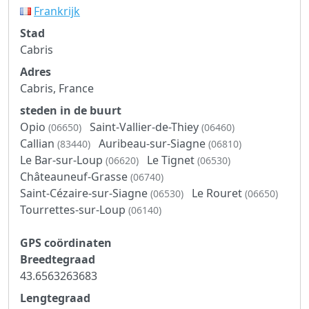
Frankrijk
Stad
Cabris
Adres
Cabris, France
steden in de buurt
Opio
Saint-Vallier-de-Thiey
(06650)
(06460)
Callian
Auribeau-sur-Siagne
(83440)
(06810)
Le Bar-sur-Loup
Le Tignet
(06620)
(06530)
Châteauneuf-Grasse
(06740)
Saint-Cézaire-sur-Siagne
Le Rouret
(06530)
(06650)
Tourrettes-sur-Loup
(06140)
GPS coördinaten
Breedtegraad
43.6563263683
Lengtegraad