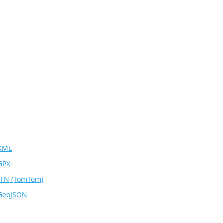
KML
GPX
ITN
(TomTom)
GeoJSON