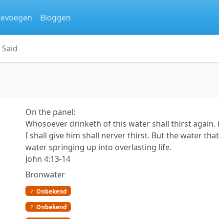
oevoegen
Bloggen
 Said
On the panel:
Whosoever drinketh of this water shall thirst again.
I shall give him shall nerver thirst. But the water that
water springing up into overlasting life.
John 4:13-14
Bronwater
Onbekend
Onbekend