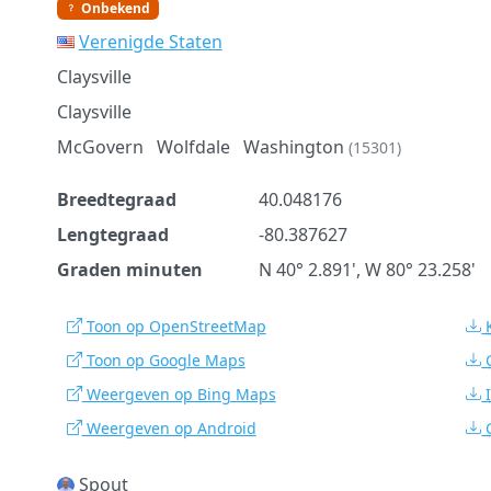
Onbekend
Verenigde Staten
Claysville
Claysville
McGovern
Wolfdale
Washington
(15301)
Breedtegraad
40.048176
Lengtegraad
-80.387627
Graden minuten
N 40° 2.891', W 80° 23.258'
Toon op OpenStreetMap
Toon op Google Maps
Weergeven op Bing Maps
Weergeven op Android
Spout