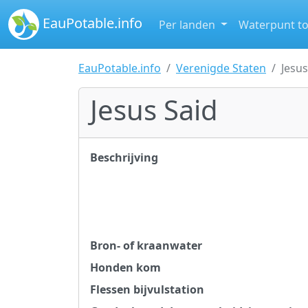
EauPotable.info
Per landen
Waterpunt t
EauPotable.info
Verenigde Staten
Jesus
Jesus Said
Beschrijving
Bron- of kraanwater
Honden kom
Flessen bijvulstation