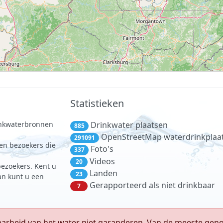
Statistieken
rinkwaterbronnen
Drinkwater plaatsen
885
.
OpenStreetMap waterdrinkplaa
291091
 en bezoekers die
Foto's
337
Videos
20
bezoekers. Kent u
Landen
23
dan kunt u een
Gerapporteerd als niet drinkbaar
7
arheid van het water niet garanderen. Van de meeste geno