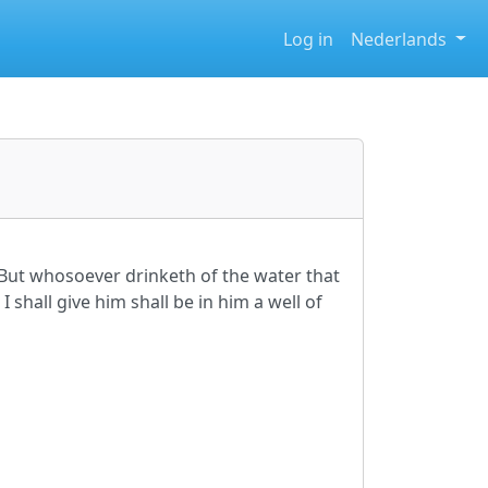
Log in
Nederlands
 But whosoever drinketh of the water that
 I shall give him shall be in him a well of