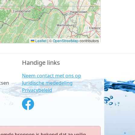
Leaflet
|
©
OpenStreetMap
contributors
Handige links
Neem contact met ons op
Juridische mededeling
tsen
Privacybeleid
emde bronnen is bekend dat ze veilig