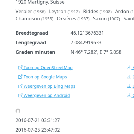
1920 Martigny, Suisse
Verbier
Leytron
Riddes
Ardon
(1936)
(1912)
(1908)
(
Chamoson
Orsières
Saxon
Sain
(1955)
(1937)
(1907)
Breedtegraad
46.1213676331
Lengtegraad
7.0842919633
Graden minuten
N 46° 7.282', E 7° 5.058'
Toon op OpenStreetMap
Toon op Google Maps
Weergeven op Bing Maps
Weergeven op Android
2016-07-21 03:31:27
2016-07-25 23:47:02