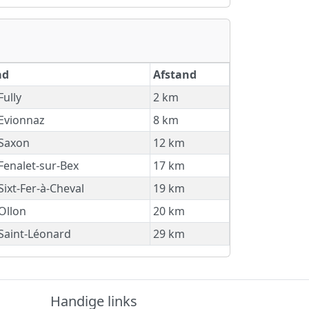
ad
Afstand
Fully
2 km
Evionnaz
8 km
Saxon
12 km
Fenalet-sur-Bex
17 km
Sixt-Fer-à-Cheval
19 km
Ollon
20 km
Saint-Léonard
29 km
Handige links