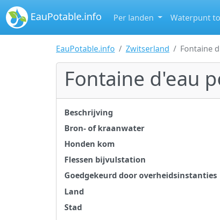
EauPotable.info
Per landen
Waterpunt t
EauPotable.info
Zwitserland
Fontaine d
Fontaine d'eau p
Beschrijving
Bron- of kraanwater
Honden kom
Flessen bijvulstation
Goedgekeurd door overheidsinstanties
Land
Stad