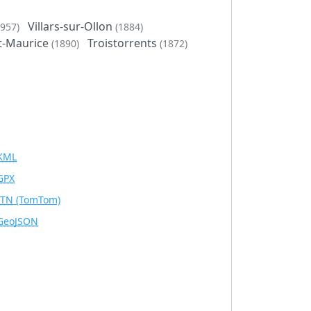
Villars-sur-Ollon
1957)
(1884)
t-Maurice
Troistorrents
(1890)
(1872)
KML
GPX
ITN
(TomTom)
GeoJSON