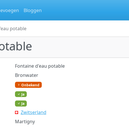
oevoegen
Bloggen
'eau potable
otable
Fontaine d'eau potable
Bronwater
Onbekend
Ja
Ja
Zwitserland
Martigny