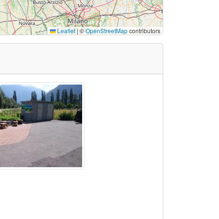
Leaflet
|
©
OpenStreetMap
contributors