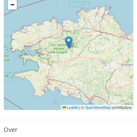
−
Leaflet
|
©
OpenStreetMap
contributors
Over