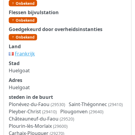
Onbekend
Flessen bijvulstation
Onbekend
Goedgekeurd door overheidsinstanties
Onbekend
Land
Frankrijk
Stad
Huelgoat
Adres
Huelgoat
steden in de buurt
Plonévez-du-Faou
Saint-Thégonnec
(29530)
(29410)
Pleyber-Christ
Plougonven
(29410)
(29640)
Châteauneuf-du-Faou
(29520)
Plourin-lès-Morlaix
(29600)
Carhaix-Plouguer
(29270)