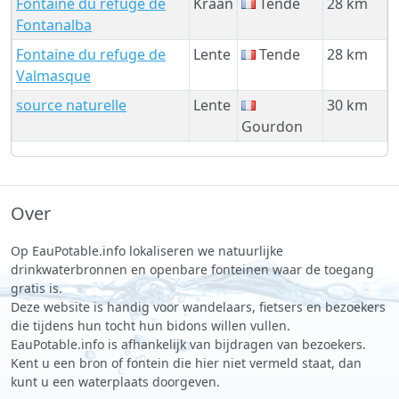
Fontaine du refuge de
Kraan
Tende
28 km
Fontanalba
Fontaine du refuge de
Lente
Tende
28 km
Valmasque
source naturelle
Lente
30 km
Gourdon
Over
Op EauPotable.info lokaliseren we natuurlijke
drinkwaterbronnen en openbare fonteinen waar de toegang
gratis is.
Deze website is handig voor wandelaars, fietsers en bezoekers
die tijdens hun tocht hun bidons willen vullen.
EauPotable.info is afhankelijk van bijdragen van bezoekers.
Kent u een bron of fontein die hier niet vermeld staat, dan
kunt u een waterplaats doorgeven.