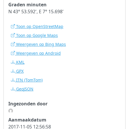
Graden minuten
N 43° 53.592', E 7° 15.698'
Toon op OpenStreetMap
Toon op Google Maps
Weergeven op Bing Maps
Weergeven op Android
KML
GPX
ITN
(TomTom)
GeoJSON
Ingezonden door
Aanmaakdatum
2017-11-05 12:56:58