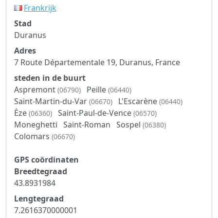
Frankrijk
Stad
Duranus
Adres
7 Route Départementale 19, Duranus, France
steden in de buurt
Aspremont
Peille
(06790)
(06440)
Saint-Martin-du-Var
L'Escarène
(06670)
(06440)
Èze
Saint-Paul-de-Vence
(06360)
(06570)
Moneghetti
Saint-Roman
Sospel
(06380)
Colomars
(06670)
GPS coördinaten
Breedtegraad
43.8931984
Lengtegraad
7.2616370000001