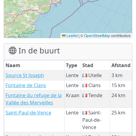
Leaflet
|
©
OpenStreetMap
contributors
In de buurt
Naam
Type
Stad
Afstand
Source St Joseph
Lente
Utelle
3 km
Fontaine de Clans
Lente
Clans
15 km
Fontaine du refuge de la
Kraan
Tende
24 km
Vallée des Merveilles
Saint-Paul-de-Vence
Lente
Saint-
25 km
Paul-de-
Vence