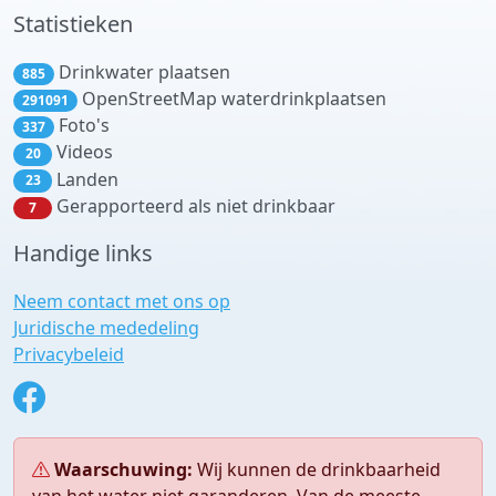
Statistieken
Drinkwater plaatsen
885
OpenStreetMap waterdrinkplaatsen
291091
Foto's
337
Videos
20
Landen
23
Gerapporteerd als niet drinkbaar
7
Handige links
Neem contact met ons op
Juridische mededeling
Privacybeleid
Waarschuwing:
Wij kunnen de drinkbaarheid