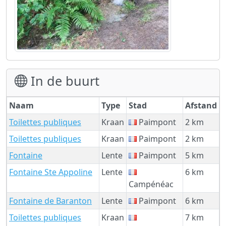
In de buurt
Naam
Type
Stad
Afstand
Toilettes publiques
Kraan
Paimpont
2 km
Toilettes publiques
Kraan
Paimpont
2 km
Fontaine
Lente
Paimpont
5 km
Fontaine Ste Appoline
Lente
6 km
Campénéac
Fontaine de Baranton
Lente
Paimpont
6 km
Toilettes publiques
Kraan
7 km