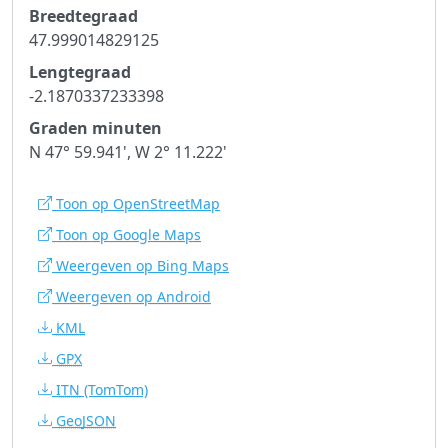
Breedtegraad
47.999014829125
Lengtegraad
-2.1870337233398
Graden minuten
N 47° 59.941', W 2° 11.222'
Toon op OpenStreetMap
Toon op Google Maps
Weergeven op Bing Maps
Weergeven op Android
KML
GPX
ITN
(TomTom)
GeoJSON