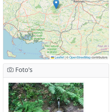
Leaflet
|
©
OpenStreetMap
contributors
Foto's