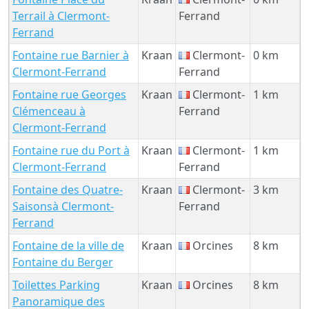
Terrail à Clermont-
Ferrand
Ferrand
Fontaine rue Barnier à
Kraan
Clermont-
0 km
Clermont-Ferrand
Ferrand
Fontaine rue Georges
Kraan
Clermont-
1 km
Clémenceau à
Ferrand
Clermont-Ferrand
Fontaine rue du Port à
Kraan
Clermont-
1 km
Clermont-Ferrand
Ferrand
Fontaine des Quatre-
Kraan
Clermont-
3 km
Saisonsà Clermont-
Ferrand
Ferrand
Fontaine de la ville de
Kraan
Orcines
8 km
Fontaine du Berger
Toilettes Parking
Kraan
Orcines
8 km
Panoramique des