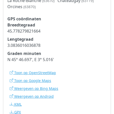
La Roche-Blanche
Châteaugay
(63670)
(63119)
Orcines
(63870)
GPS coördinaten
Breedtegraad
45.778279821664
Lengtegraad
3.0836016036878
Graden minuten
N 45° 46.697', E 3° 5.016'
Toon op OpenStreetMap
Toon op Google Maps
Weergeven op Bing Maps
Weergeven op Android
KML
GPX