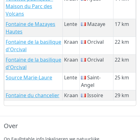
Maison du Parc des
Volcans
Fontaine de Mazayes
Lente
Mazaye
17 km
Hautes
Fontaine de la basilique
Kraan
Orcival
22 km
d'Orcival
Fontaine de la basilique
Kraan
Orcival
22 km
d'Orcival
Source Marie-Laure
Lente
Saint-
25 km
Angel
Fontaine du chancelier
Kraan
Issoire
29 km
Over
Op EauPotable.info lokaliseren we natuurlijke