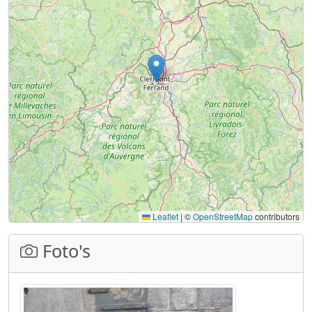
Leaflet
|
©
OpenStreetMap
contributors
Foto's