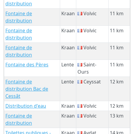
distribution
Fontaine de
Kraan
Volvic
11 km
distribution
Fontaine de
Kraan
Volvic
11 km
distribution
Fontaine de
Kraan
Volvic
11 km
distribution
Fontaine des Pères
Lente
Saint-
11 km
Ours
Fontaine de
Lente
Ceyssat
12 km
distribution Bac de
Cessât
Distribution d'eau
Kraan
Volvic
12 km
Fontaine de
Kraan
Volvic
13 km
distribution
Toilettes publiques -
Kraan
Aydat
14 km