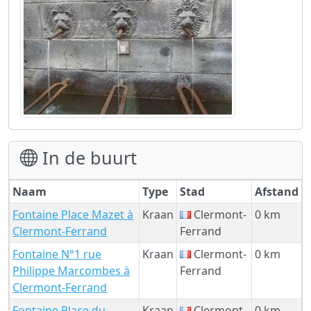
In de buurt
Naam
Type
Stad
Afstand
Fontaine Place Mazet à
Kraan
Clermont-
0 km
Clermont-Ferrand
Ferrand
Fontaine N°1 rue
Kraan
Clermont-
0 km
Philippe Marcombes à
Ferrand
Clermont-Ferrand
Fontaine Place du
Kraan
Clermont-
0 km