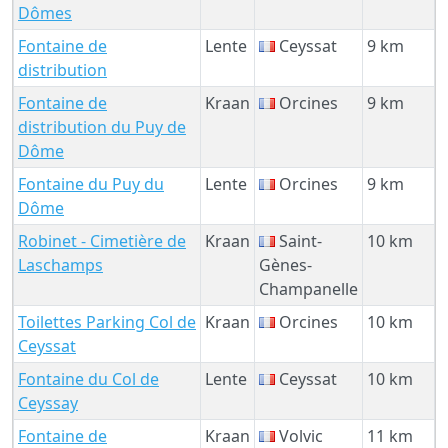
Dômes
Fontaine de
Lente
Ceyssat
9 km
distribution
Fontaine de
Kraan
Orcines
9 km
distribution du Puy de
Dôme
Fontaine du Puy du
Lente
Orcines
9 km
Dôme
Robinet - Cimetière de
Kraan
Saint-
10 km
Laschamps
Gènes-
Champanelle
Toilettes Parking Col de
Kraan
Orcines
10 km
Ceyssat
Fontaine du Col de
Lente
Ceyssat
10 km
Ceyssay
Fontaine de
Kraan
Volvic
11 km