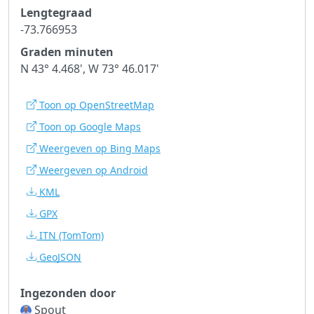
Lengtegraad
-73.766953
Graden minuten
N 43° 4.468', W 73° 46.017'
Toon op OpenStreetMap
Toon op Google Maps
Weergeven op Bing Maps
Weergeven op Android
KML
GPX
ITN
(TomTom)
GeoJSON
Ingezonden door
Spout