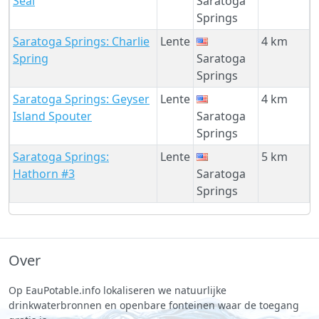
Seal
Saratoga
Springs
Saratoga Springs: Charlie
Lente
4 km
Spring
Saratoga
Springs
Saratoga Springs: Geyser
Lente
4 km
Island Spouter
Saratoga
Springs
Saratoga Springs:
Lente
5 km
Hathorn #3
Saratoga
Springs
Over
Op EauPotable.info lokaliseren we natuurlijke
drinkwaterbronnen en openbare fonteinen waar de toegang