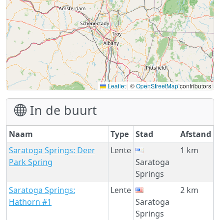
Leaflet
|
©
OpenStreetMap
contributors
In de buurt
Naam
Type
Stad
Afstand
Saratoga Springs: Deer
Lente
1 km
Park Spring
Saratoga
Springs
Saratoga Springs:
Lente
2 km
Hathorn #1
Saratoga
Springs