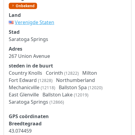
Onbekend
Land
Verenigde Staten
Stad
Saratoga Springs
Adres
267 Union Avenue
steden in de buurt
Country Knolls
Corinth
Milton
(12822)
Fort Edward
Northumberland
(12828)
Mechanicville
Ballston Spa
(12118)
(12020)
East Glenville
Ballston Lake
(12019)
Saratoga Springs
(12866)
GPS coördinaten
Breedtegraad
43.074459