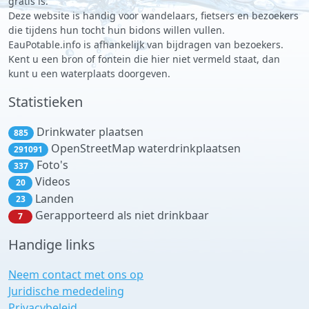
gratis is.
Deze website is handig voor wandelaars, fietsers en bezoekers
die tijdens hun tocht hun bidons willen vullen.
EauPotable.info is afhankelijk van bijdragen van bezoekers.
Kent u een bron of fontein die hier niet vermeld staat, dan
kunt u een waterplaats doorgeven.
Statistieken
Drinkwater plaatsen
885
OpenStreetMap waterdrinkplaatsen
291091
Foto's
337
Videos
20
Landen
23
Gerapporteerd als niet drinkbaar
7
Handige links
Neem contact met ons op
Juridische mededeling
Privacybeleid