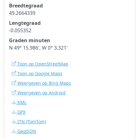
Breedtegraad
49.2664339
Lengtegraad
-0.055352
Graden minuten
N 49° 15.986', W 0° 3.321'
Toon op OpenStreetMap
Toon op Google Maps
Weergeven op Bing Maps
Weergeven op Android
KML
GPX
ITN
(TomTom)
GeoJSON