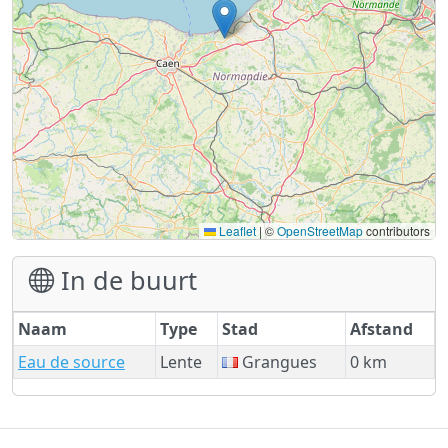
Leaflet
|
©
OpenStreetMap
contributors
In de buurt
Naam
Type
Stad
Afstand
Eau de source
Lente
Grangues
0 km