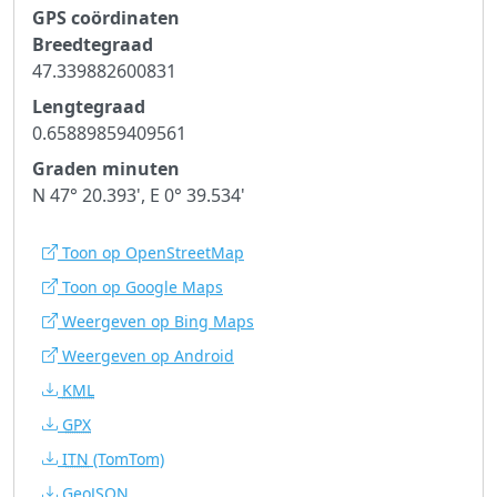
GPS coördinaten
Breedtegraad
47.339882600831
Lengtegraad
0.65889859409561
Graden minuten
N 47° 20.393', E 0° 39.534'
Toon op OpenStreetMap
Toon op Google Maps
Weergeven op Bing Maps
Weergeven op Android
KML
GPX
ITN
(TomTom)
GeoJSON