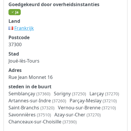
Goedgekeurd door overheidsinstanties
Ja
Land
Frankrijk
Postcode
37300
Stad
Joué-lès-Tours
Adres
Rue Jean Monnet 16
steden in de buurt
Semblançay
Sorigny
Larçay
(37360)
(37250)
(37270)
Artannes-sur-Indre
Parçay-Meslay
(37260)
(37210)
Saint-Branchs
Vernou-sur-Brenne
(37320)
(37210)
Savonnières
Azay-sur-Cher
(37510)
(37270)
Chanceaux-sur-Choisille
(37390)