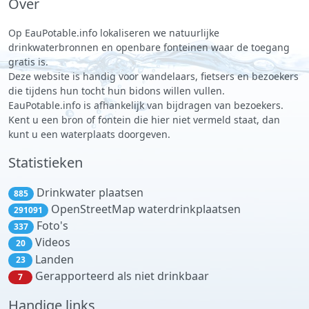
Over
Op EauPotable.info lokaliseren we natuurlijke
drinkwaterbronnen en openbare fonteinen waar de toegang
gratis is.
Deze website is handig voor wandelaars, fietsers en bezoekers
die tijdens hun tocht hun bidons willen vullen.
EauPotable.info is afhankelijk van bijdragen van bezoekers.
Kent u een bron of fontein die hier niet vermeld staat, dan
kunt u een waterplaats doorgeven.
Statistieken
Drinkwater plaatsen
885
OpenStreetMap waterdrinkplaatsen
291091
Foto's
337
Videos
20
Landen
23
Gerapporteerd als niet drinkbaar
7
Handige links