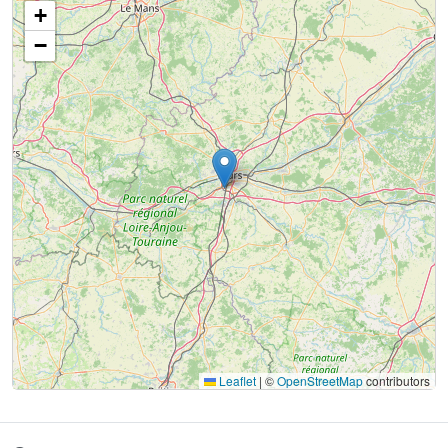
+
−
Leaflet
|
©
OpenStreetMap
contributors