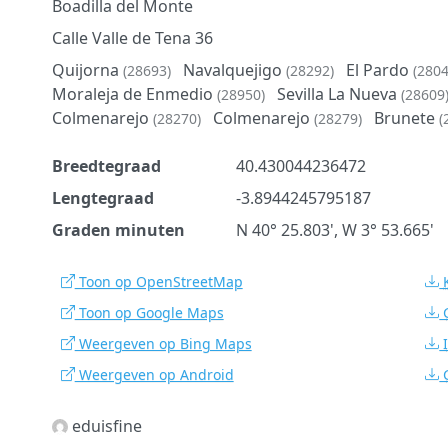
Boadilla del Monte
Calle Valle de Tena 36
Quijorna
Navalquejigo
El Pardo
(28693)
(28292)
(2804
Moraleja de Enmedio
Sevilla La Nueva
(28950)
(28609
Colmenarejo
Colmenarejo
Brunete
(28270)
(28279)
(
Breedtegraad
40.430044236472
Lengtegraad
-3.8944245795187
Graden minuten
N 40° 25.803', W 3° 53.665'
Toon op OpenStreetMap
Toon op Google Maps
Weergeven op Bing Maps
Weergeven op Android
eduisfine