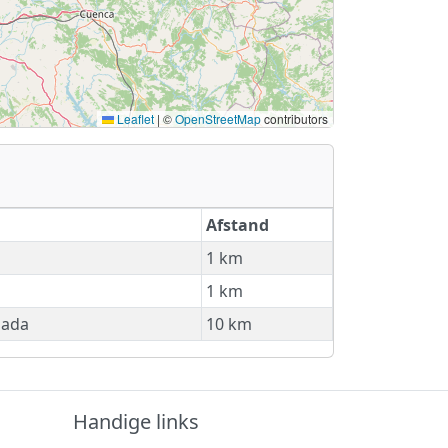
Leaflet
|
©
OpenStreetMap
contributors
Afstand
1 km
1 km
ñada
10 km
Handige links