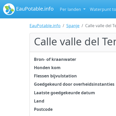
EauPotable.info
Per landen
Waterpunt t
EauPotable.info
Spanje
Calle valle del 
Calle valle del Te
Bron- of kraanwater
Honden kom
Flessen bijvulstation
Goedgekeurd door overheidsinstanties
Laatste goedgekeurde datum
Land
Postcode