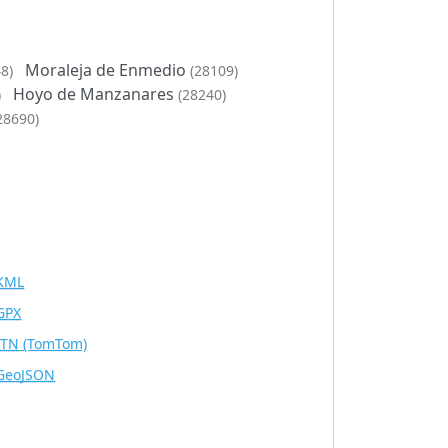
Moraleja de Enmedio
8)
(28109)
Hoyo de Manzanares
)
(28240)
28690)
KML
GPX
ITN
(TomTom)
GeoJSON