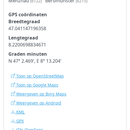
Menznau
Beromünster
(6122)
(6215)
GPS coördinaten
Breedtegraad
47.041147196358
Lengtegraad
8.2200698834671
Graden minuten
N 47° 2.469', E 8° 13.204'
Toon op OpenStreetMap
Toon op Google Maps
Weergeven op Bing Maps
Weergeven op Android
KML
GPX
ITN
(TomTom)