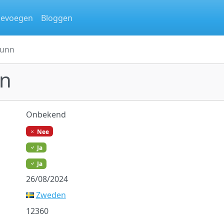
oevoegen
Bloggen
runn
nn
Onbekend
Nee
Ja
Ja
26/08/2024
Zweden
12360