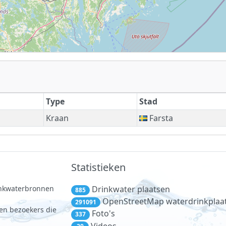
Type
Stad
Kraan
Farsta
Statistieken
rinkwaterbronnen
Drinkwater plaatsen
885
.
OpenStreetMap waterdrinkplaa
291091
 en bezoekers die
Foto's
337
Videos