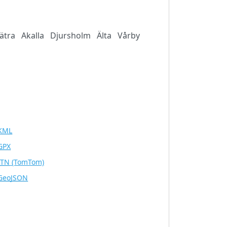
ätra
Akalla
Djursholm
Älta
Vårby
KML
GPX
ITN
(TomTom)
GeoJSON