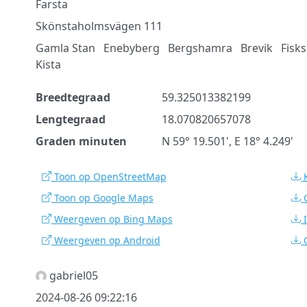
Farsta
Skönstaholmsvägen 111
Gamla Stan
Enebyberg
Bergshamra
Brevik
Fisks
Kista
Breedtegraad
59.325013382199
Lengtegraad
18.070820657078
Graden minuten
N 59° 19.501', E 18° 4.249'
Toon op OpenStreetMap
Toon op Google Maps
Weergeven op Bing Maps
Weergeven op Android
gabriel05
2024-08-26 09:22:16