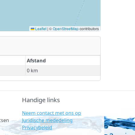
Leaflet
|
©
OpenStreetMap
contributors
Afstand
0 km
Handige links
Neem contact met ons op
Juridische mededeling
tsen
Privacybeleid