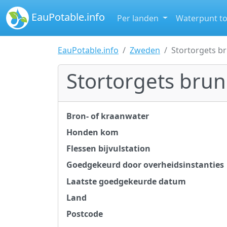
EauPotable.info
Per landen
Waterpunt t
EauPotable.info
Zweden
Stortorgets b
Stortorgets bru
Bron- of kraanwater
Honden kom
Flessen bijvulstation
Goedgekeurd door overheidsinstanties
Laatste goedgekeurde datum
Land
Postcode