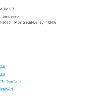
0 SAUMUR
ennes
(49350)
Montreuil-Bellay
(49630)
(49260)
KML
GPX
ITN
(TomTom)
GeoJSON