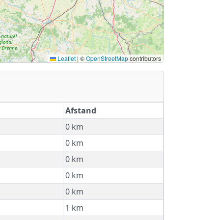
Leaflet
|
©
OpenStreetMap
contributors
Afstand
0 km
0 km
0 km
0 km
0 km
1 km