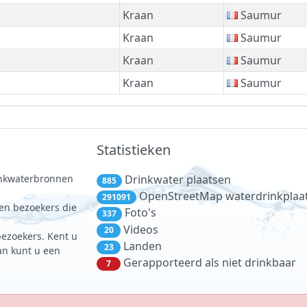
Kraan
Saumur
Kraan
Saumur
Kraan
Saumur
Kraan
Saumur
Statistieken
rinkwaterbronnen
Drinkwater plaatsen
885
.
OpenStreetMap waterdrinkplaa
291091
 en bezoekers die
Foto's
337
Videos
20
bezoekers. Kent u
Landen
23
dan kunt u een
Gerapporteerd als niet drinkbaar
7