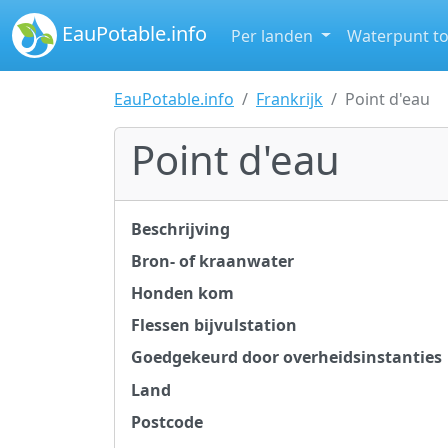
EauPotable.info
Per landen
Waterpunt t
EauPotable.info
Frankrijk
Point d'eau
Point d'eau
Beschrijving
Bron- of kraanwater
Honden kom
Flessen bijvulstation
Goedgekeurd door overheidsinstanties
Land
Postcode