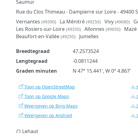
Saumur
Rue du Clos Thimeau - Dampierre sur Loire - 4940
Vernantes
La Ménitré
Vivy
G
(49390)
(49250)
(49680)
Les Rosiers-sur-Loire
Allonnes
Mazé
(49350)
(49650)
Beaufort-en-Vallée
Jumelles
(49250)
Breedtegraad
47.2573524
Lengtegraad
-0.0811244
Graden minuten
N 47° 15.441', W 0° 4.867'
Toon op OpenStreetMap
Toon op Google Maps
Weergeven op Bing Maps
Weergeven op Android
Lehaut