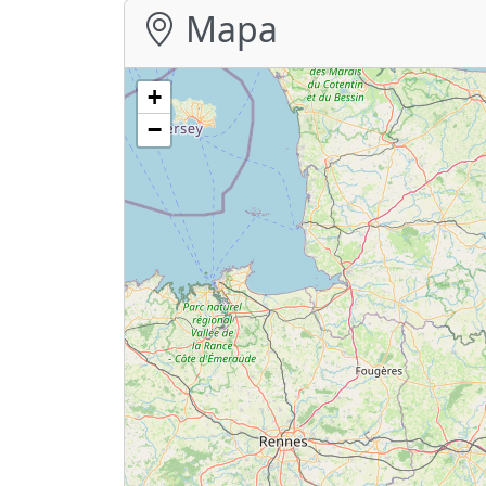
Mapa
+
−