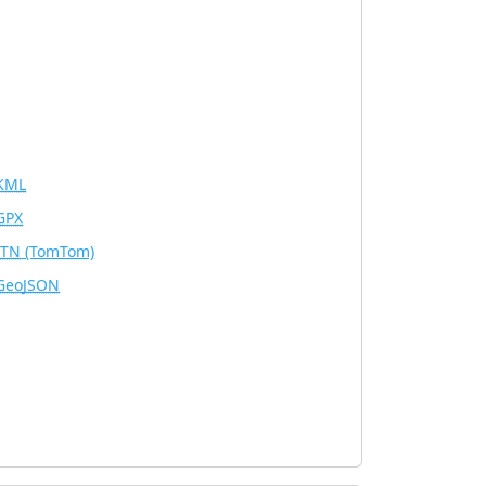
KML
GPX
ITN
(TomTom)
GeoJSON