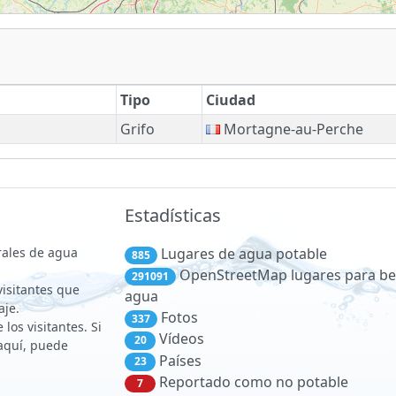
Tipo
Ciudad
Grifo
Mortagne-au-Perche
Estadísticas
rales de agua
Lugares de agua potable
885
OpenStreetMap lugares para be
291091
 visitantes que
agua
aje.
Fotos
337
los visitantes. Si
Vídeos
20
aquí, puede
Países
23
Reportado como no potable
7