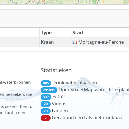
Type
Stad
Kraan
Mortagne-au-Perche
Statistieken
rinkwaterbronnen
Drinkwater plaatsen
885
.
OpenStreetMap waterdrinkplaa
291091
 en bezoekers die
Foto's
337
Videos
20
bezoekers. Kent u
Landen
23
dan kunt u een
Gerapporteerd als niet drinkbaar
7