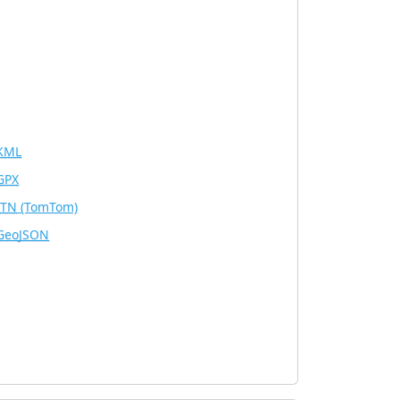
KML
GPX
ITN
(TomTom)
GeoJSON