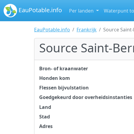
EauPotable.info
Per landen
Waterpunt t
EauPotable.info
Frankrijk
Source Saint
Source Saint-Be
Bron- of kraanwater
Honden kom
Flessen bijvulstation
Goedgekeurd door overheidsinstanties
Land
Stad
Adres