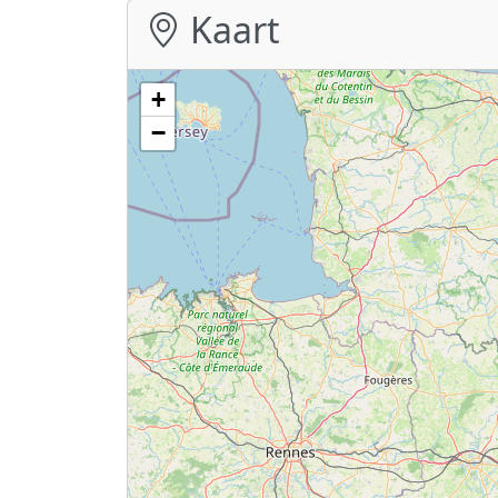
Kaart
+
−