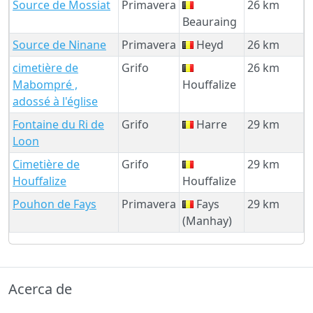
Source de Mossiat
Primavera
26 km
Beauraing
Source de Ninane
Primavera
Heyd
26 km
cimetière de
Grifo
26 km
Mabompré ,
Houffalize
adossé à l'église
Fontaine du Ri de
Grifo
Harre
29 km
Loon
Cimetière de
Grifo
29 km
Houffalize
Houffalize
Pouhon de Fays
Primavera
Fays
29 km
(Manhay)
Acerca de