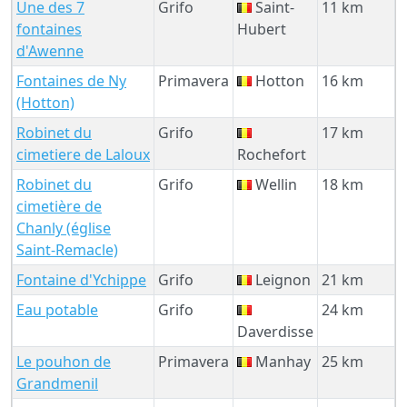
Une des 7
Grifo
Saint-
11 km
fontaines
Hubert
d'Awenne
Fontaines de Ny
Primavera
Hotton
16 km
(Hotton)
Robinet du
Grifo
17 km
cimetiere de Laloux
Rochefort
Robinet du
Grifo
Wellin
18 km
cimetière de
Chanly (église
Saint-Remacle)
Fontaine d'Ychippe
Grifo
Leignon
21 km
Eau potable
Grifo
24 km
Daverdisse
Le pouhon de
Primavera
Manhay
25 km
Grandmenil