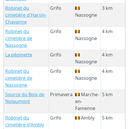
Robinet du
Grifo
3 km
cimetière d'Harsin-
Nassogne
Chavanne
Robinet du
Grifo
4 km
cimetière de
Nassogne
Nassogne
La pépinette
Grifo
4 km
Nassogne
Robinet du
Grifo
4 km
cimetière de
Nassogne
Nassogne
Source du Bois de
Primavera
Marche-
5 km
Nolaumont
en-
Famenne
Robinet du
Grifo
Ambly
5 km
cimetière d'Ambly