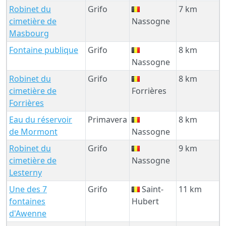
Robinet du
Grifo
7 km
cimetière de
Nassogne
Masbourg
Fontaine publique
Grifo
8 km
Nassogne
Robinet du
Grifo
8 km
cimetière de
Forrières
Forrières
Eau du réservoir
Primavera
8 km
de Mormont
Nassogne
Robinet du
Grifo
9 km
cimetière de
Nassogne
Lesterny
Une des 7
Grifo
Saint-
11 km
fontaines
Hubert
d'Awenne