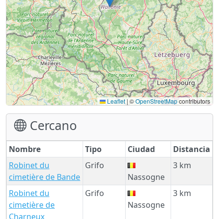
Leaflet
|
©
OpenStreetMap
contributors
Cercano
Nombre
Tipo
Ciudad
Distancia
Robinet du
Grifo
3 km
cimetière de Bande
Nassogne
Robinet du
Grifo
3 km
cimetière de
Nassogne
Charneux