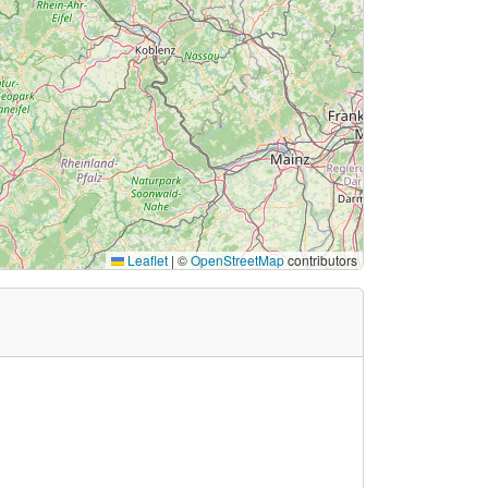
Leaflet
|
©
OpenStreetMap
contributors