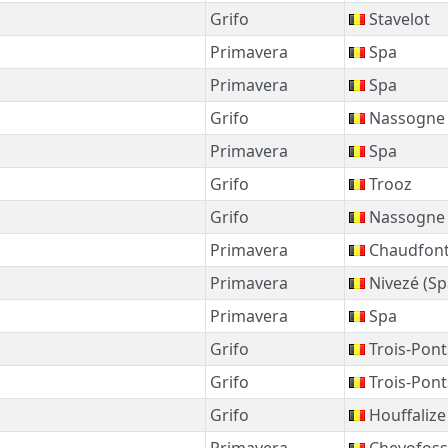
Grifo
Stavelot
Primavera
Spa
Primavera
Spa
Grifo
Nassogne
Primavera
Spa
Grifo
Trooz
Grifo
Nassogne
Primavera
Chaudfont
Primavera
Nivezé (Sp
Primavera
Spa
Grifo
Trois-Pont
Grifo
Trois-Pont
Grifo
Houffalize
Primavera
Chevofoss