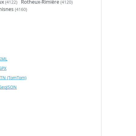
ux
Rotheux-Rimière
(4122)
(4120)
hisnes
(4160)
KML
GPX
ITN
(TomTom)
GeoJSON