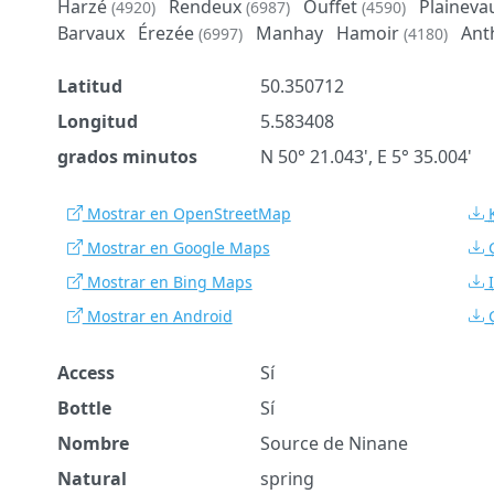
Harzé
Rendeux
Ouffet
Plaineva
(4920)
(6987)
(4590)
Barvaux
Érezée
Manhay
Hamoir
Ant
(6997)
(4180)
Latitud
50.350712
Longitud
5.583408
grados minutos
N 50° 21.043', E 5° 35.004'
Mostrar en OpenStreetMap
Mostrar en Google Maps
Mostrar en Bing Maps
Mostrar en Android
Access
Sí
Bottle
Sí
Nombre
Source de Ninane
Natural
spring