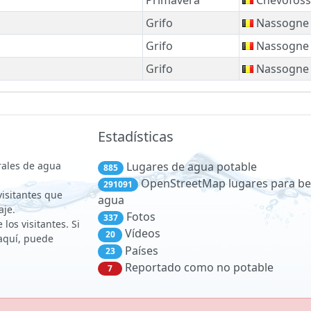
Grifo
Nassogne
Grifo
Nassogne
Grifo
Nassogne
Estadísticas
rales de agua
Lugares de agua potable
885
OpenStreetMap lugares para be
291091
 visitantes que
agua
aje.
Fotos
337
los visitantes. Si
Vídeos
20
aquí, puede
Países
23
Reportado como no potable
7