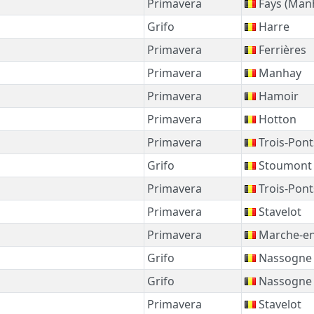
Primavera
Fays (Man
Grifo
Harre
Primavera
Ferrières
Primavera
Manhay
Primavera
Hamoir
Primavera
Hotton
Primavera
Trois-Pont
Grifo
Stoumont
Primavera
Trois-Pont
Primavera
Stavelot
Primavera
Marche-e
Grifo
Nassogne
Grifo
Nassogne
Primavera
Stavelot