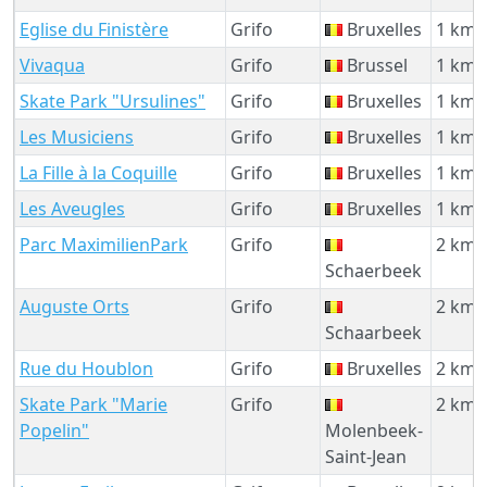
Eglise du Finistère
Grifo
Bruxelles
1 km
Vivaqua
Grifo
Brussel
1 km
Skate Park "Ursulines"
Grifo
Bruxelles
1 km
Les Musiciens
Grifo
Bruxelles
1 km
La Fille à la Coquille
Grifo
Bruxelles
1 km
Les Aveugles
Grifo
Bruxelles
1 km
Parc MaximilienPark
Grifo
2 km
Schaerbeek
Auguste Orts
Grifo
2 km
Schaarbeek
Rue du Houblon
Grifo
Bruxelles
2 km
Skate Park "Marie
Grifo
2 km
Popelin"
Molenbeek-
Saint-Jean