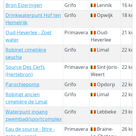
Bron Eizeringen
Grifo
Lennik
16 km
Drinkwaterpunt Hof ten
Grifo
Opwijk
18 km
Hemelrijk
Oud-Heverlee - Zoet
Primavera
Oud-
21 km
water
Heverlee
Robinet cimetière
Grifo
Limal
22 km
seucha
Source Des Cerfs
Primavera
Sint-Joris-
22 km
(Hertebron)
Weert
Parochiepomp
Grifo
Opdorp
22 km
Robinet ancien
Grifo
Limal
22 km
cimetière de Limal
Waterpunt ingang
Grifo
Lebbeke
23 km
zwembad/sportcomplex
Eau de source - Ittre -
Primavera
Braine-
26 km