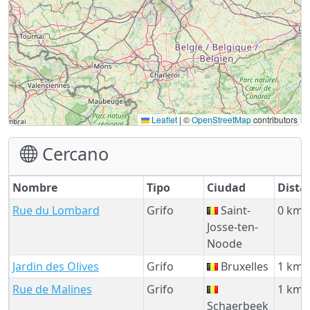
Leaflet
|
©
OpenStreetMap
contributors
Cercano
Nombre
Tipo
Ciudad
Dista
Rue du Lombard
Grifo
Saint-
0 km
Josse-ten-
Noode
Jardin des Olives
Grifo
Bruxelles
1 km
Rue de Malines
Grifo
1 km
Schaerbeek