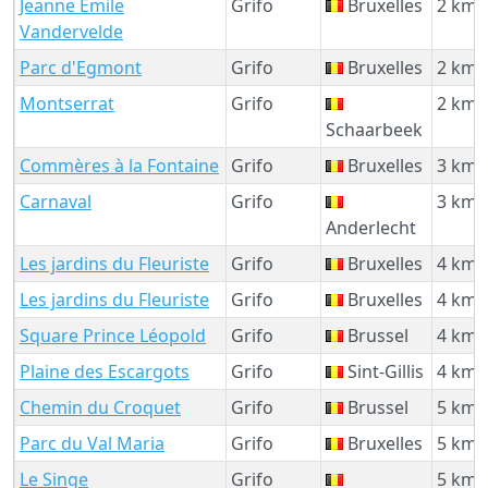
Jeanne Emile
Grifo
Bruxelles
2 km
Vandervelde
Parc d'Egmont
Grifo
Bruxelles
2 km
Montserrat
Grifo
2 km
Schaarbeek
Commères à la Fontaine
Grifo
Bruxelles
3 km
Carnaval
Grifo
3 km
Anderlecht
Les jardins du Fleuriste
Grifo
Bruxelles
4 km
Les jardins du Fleuriste
Grifo
Bruxelles
4 km
Square Prince Léopold
Grifo
Brussel
4 km
Plaine des Escargots
Grifo
Sint-Gillis
4 km
Chemin du Croquet
Grifo
Brussel
5 km
Parc du Val Maria
Grifo
Bruxelles
5 km
Le Singe
Grifo
5 km