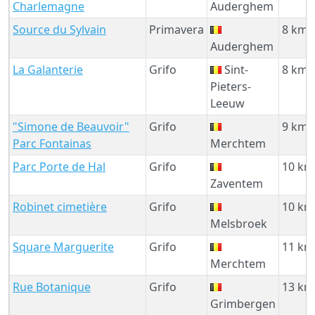
Charlemagne
Auderghem
Source du Sylvain
Primavera
8 km
Auderghem
La Galanterie
Grifo
Sint-
8 km
Pieters-
Leeuw
"Simone de Beauvoir"
Grifo
9 km
Parc Fontainas
Merchtem
Parc Porte de Hal
Grifo
10 km
Zaventem
Robinet cimetière
Grifo
10 km
Melsbroek
Square Marguerite
Grifo
11 km
Merchtem
Rue Botanique
Grifo
13 km
Grimbergen