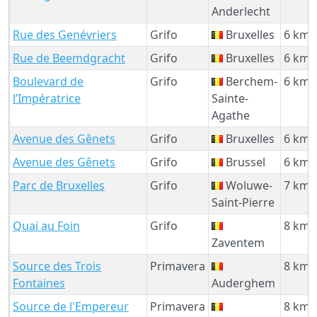
Anderlecht
Rue des Genévriers
Grifo
Bruxelles
6 km
Rue de Beemdgracht
Grifo
Bruxelles
6 km
Boulevard de
Grifo
Berchem-
6 km
l’Impératrice
Sainte-
Agathe
Avenue des Gênets
Grifo
Bruxelles
6 km
Avenue des Gênets
Grifo
Brussel
6 km
Parc de Bruxelles
Grifo
Woluwe-
7 km
Saint-Pierre
Quai au Foin
Grifo
8 km
Zaventem
Source des Trois
Primavera
8 km
Fontaines
Auderghem
Source de l'Empereur
Primavera
8 km