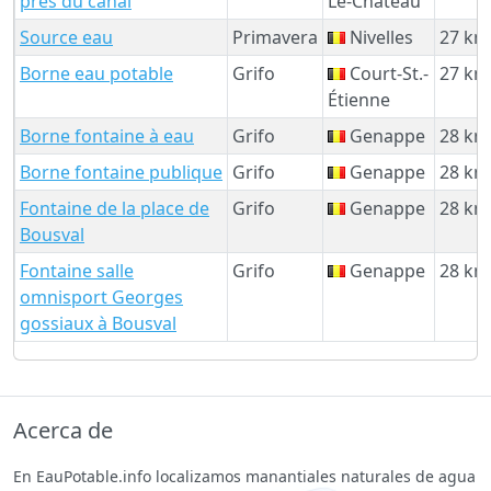
près du canal
Le-Chateau
Source eau
Primavera
Nivelles
27 km
Borne eau potable
Grifo
Court-St.-
27 km
Étienne
Borne fontaine à eau
Grifo
Genappe
28 km
Borne fontaine publique
Grifo
Genappe
28 km
Fontaine de la place de
Grifo
Genappe
28 km
Bousval
Fontaine salle
Grifo
Genappe
28 km
omnisport Georges
gossiaux à Bousval
Acerca de
En EauPotable.info localizamos manantiales naturales de agua