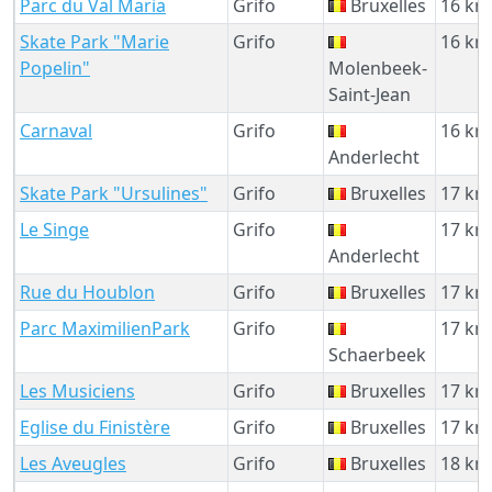
Parc du Val Maria
Grifo
Bruxelles
16 km
Skate Park "Marie
Grifo
16 km
Popelin"
Molenbeek-
Saint-Jean
Carnaval
Grifo
16 km
Anderlecht
Skate Park "Ursulines"
Grifo
Bruxelles
17 km
Le Singe
Grifo
17 km
Anderlecht
Rue du Houblon
Grifo
Bruxelles
17 km
Parc MaximilienPark
Grifo
17 km
Schaerbeek
Les Musiciens
Grifo
Bruxelles
17 km
Eglise du Finistère
Grifo
Bruxelles
17 km
Les Aveugles
Grifo
Bruxelles
18 km