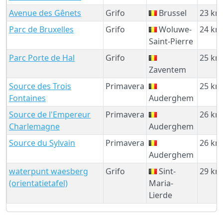
Avenue des Gênets
Grifo
Brussel
23 km
Parc de Bruxelles
Grifo
Woluwe-
24 km
Saint-Pierre
Parc Porte de Hal
Grifo
25 km
Zaventem
Source des Trois
Primavera
25 km
Fontaines
Auderghem
Source de l'Empereur
Primavera
26 km
Charlemagne
Auderghem
Source du Sylvain
Primavera
26 km
Auderghem
waterpunt waesberg
Grifo
Sint-
29 km
(orientatietafel)
Maria-
Lierde