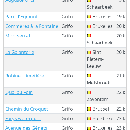
Schaarbeek
Parc d'Egmont
Grifo
Bruxelles
19 km
Commères à la Fontaine
Grifo
Bruxelles
20 km
Montserrat
Grifo
20 km
Schaarbeek
La Galanterie
Grifo
Sint-
20 km
Pieters-
Leeuw
Robinet cimetière
Grifo
21 km
Melsbroek
Quai au Foin
Grifo
22 km
Zaventem
Chemin du Croquet
Grifo
Brussel
22 km
Farys waterpunt
Grifo
Borsbeke
22 km
Avenue des Gênets
Grifo
Bruxelles
23 km