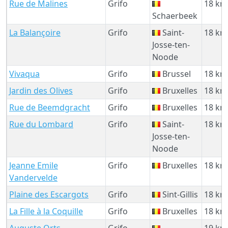
Rue de Malines
Grifo
18 km
Schaerbeek
La Balançoire
Grifo
Saint-
18 km
Josse-ten-
Noode
Vivaqua
Grifo
Brussel
18 km
Jardin des Olives
Grifo
Bruxelles
18 km
Rue de Beemdgracht
Grifo
Bruxelles
18 km
Rue du Lombard
Grifo
Saint-
18 km
Josse-ten-
Noode
Jeanne Emile
Grifo
Bruxelles
18 km
Vandervelde
Plaine des Escargots
Grifo
Sint-Gillis
18 km
La Fille à la Coquille
Grifo
Bruxelles
18 km
Auguste Orts
Grifo
19 km