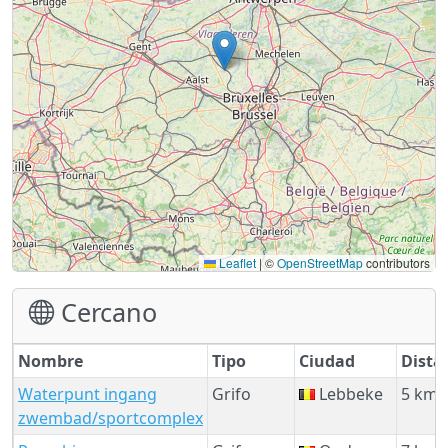
Leaflet
|
©
OpenStreetMap
contributors
Cercano
Nombre
Tipo
Ciudad
Dista
Waterpunt ingang
Grifo
Lebbeke
5 km
zwembad/sportcomplex