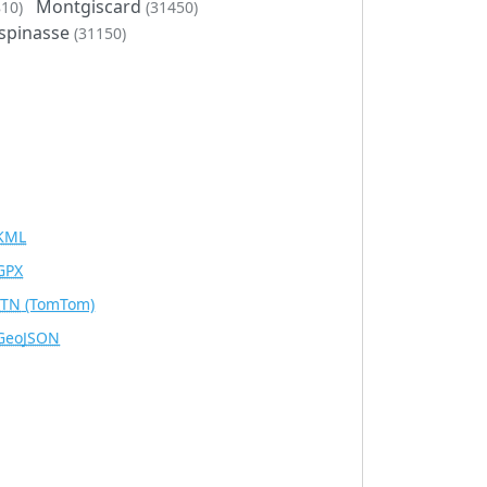
Montgiscard
810)
(31450)
spinasse
(31150)
KML
GPX
ITN
(TomTom)
GeoJSON