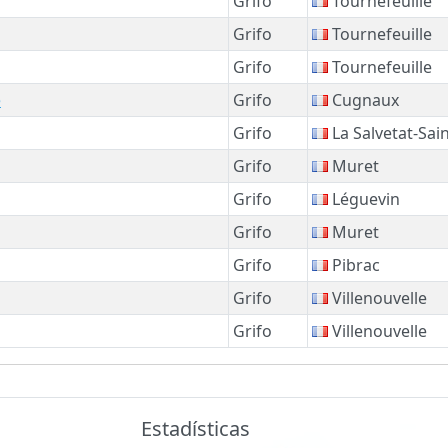
Grifo
Tournefeuille
Grifo
Tournefeuille
Grifo
Tournefeuille
e
Grifo
Cugnaux
Grifo
La Salvetat-Sain
Grifo
Muret
Grifo
Léguevin
Grifo
Muret
Grifo
Pibrac
Grifo
Villenouvelle
Grifo
Villenouvelle
Estadísticas