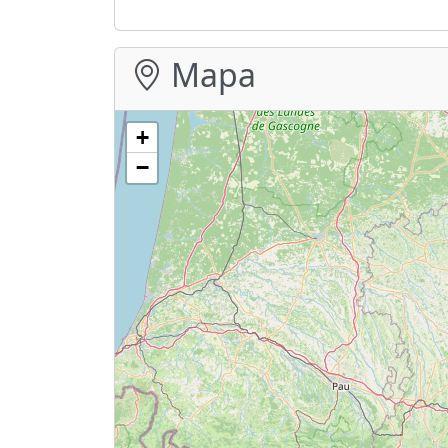
Mapa
+
−