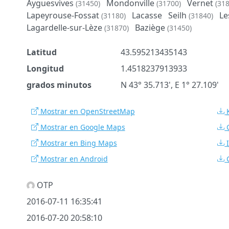
Ayguesvives
Mondonville
Vernet
(31450)
(31700)
(31
Lapeyrouse-Fossat
Lacasse
Seilh
Le
(31180)
(31840)
Lagardelle-sur-Lèze
Baziège
(31870)
(31450)
Latitud
43.595213435143
Longitud
1.4518237913933
grados minutos
N 43° 35.713', E 1° 27.109'
Mostrar en OpenStreetMap
Mostrar en Google Maps
Mostrar en Bing Maps
Mostrar en Android
OTP
2016-07-11 16:35:41
2016-07-20 20:58:10