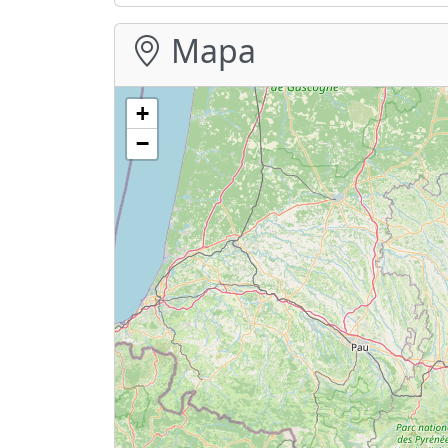
Mapa
+
−