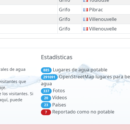
Grifo
Pibrac
Grifo
Villenouvelle
Grifo
Villenouvelle
Estadísticas
rales de agua
Lugares de agua potable
885
OpenStreetMap lugares para be
291091
 visitantes que
agua
aje.
Fotos
337
los visitantes. Si
Vídeos
20
aquí, puede
Países
23
Reportado como no potable
7