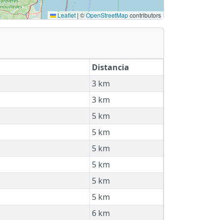
Leaflet
|
©
OpenStreetMap
contributors
Distancia
3 km
3 km
5 km
5 km
5 km
5 km
5 km
5 km
6 km