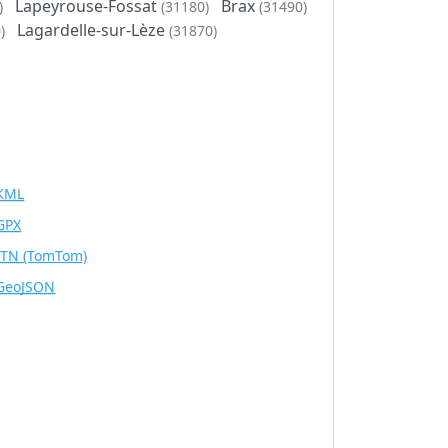
Lapeyrouse-Fossat
Brax
)
(31180)
(31490)
Lagardelle-sur-Lèze
)
(31870)
KML
GPX
ITN
(TomTom)
GeoJSON