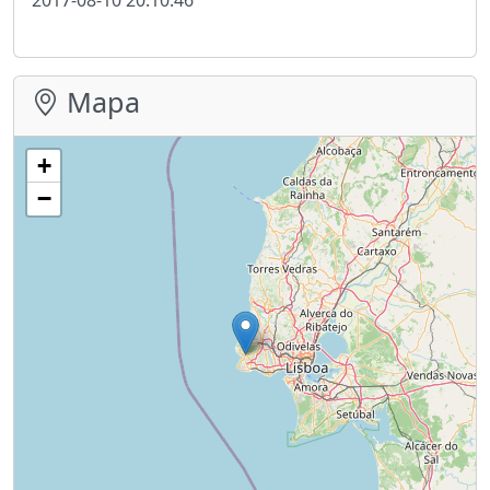
Mapa
+
−