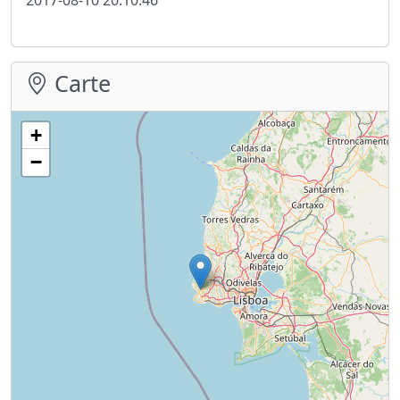
Carte
+
−