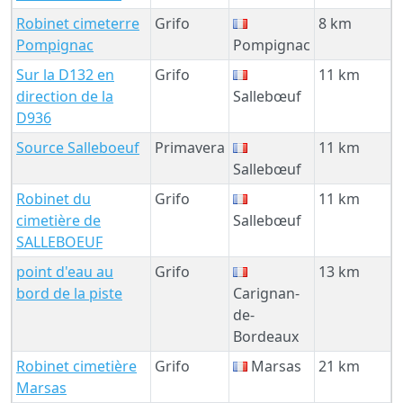
Robinet cimeterre
Grifo
8 km
Pompignac
Pompignac
Sur la D132 en
Grifo
11 km
direction de la
Sallebœuf
D936
Source Salleboeuf
Primavera
11 km
Sallebœuf
Robinet du
Grifo
11 km
cimetière de
Sallebœuf
SALLEBOEUF
point d'eau au
Grifo
13 km
bord de la piste
Carignan-
de-
Bordeaux
Robinet cimetière
Grifo
Marsas
21 km
Marsas