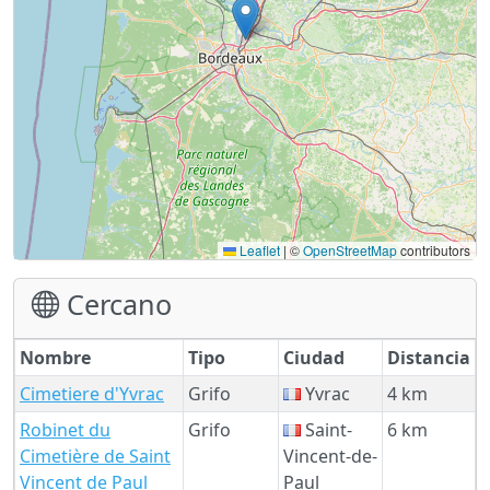
Leaflet
|
©
OpenStreetMap
contributors
Cercano
Nombre
Tipo
Ciudad
Distancia
Cimetiere d'Yvrac
Grifo
Yvrac
4 km
Robinet du
Grifo
Saint-
6 km
Cimetière de Saint
Vincent-de-
Vincent de Paul
Paul